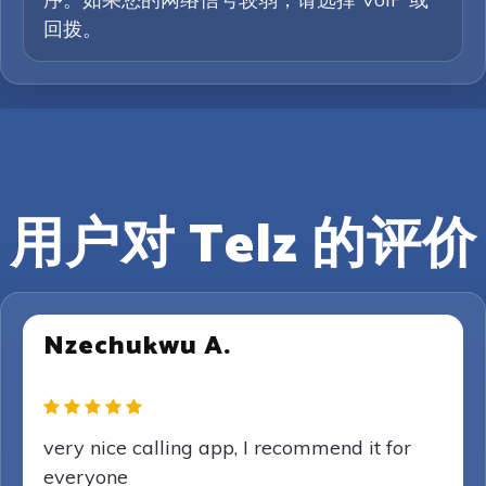
回拨。
用户对 Telz 的评价
Nzechukwu A.
very nice calling app, I recommend it for
everyone