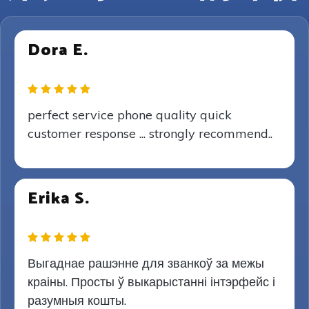
Dora E.
perfect service phone quality quick
customer response ... strongly recommend..
Erika S.
Выгаднае рашэнне для званкоў за межы
краіны. Просты ў выкарыстанні інтэрфейс і
разумныя кошты.