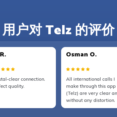
用户对 Telz 的评价
 R.
Osman O.
tal-clear connection.
All international calls I
ect quality.
make through this app
(Telz) are very clear a
without any distortion.