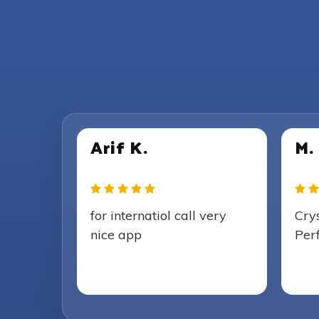
Arif K.
M.
for internatiol call very
Crys
nice app
Perf