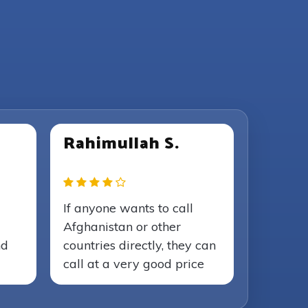
Rahimullah S.
If anyone wants to call
Afghanistan or other
nd
countries directly, they can
call at a very good price