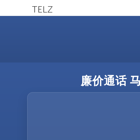
TELZ
廉价通话 马