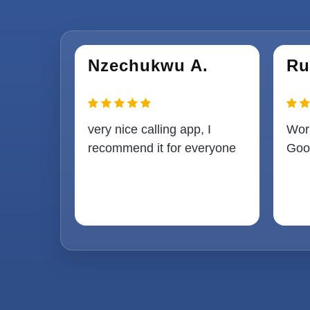
Nzechukwu A.
Ru
very nice calling app, I
Work
recommend it for everyone
Good