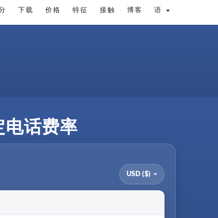
分
下载
价格
特征
接触
博客
语
固定电话费率
USD ($)