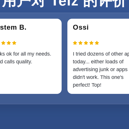
用户对 Telz 的评价
stem B.
Ossi
s ok for all my needs.
I tried dozens of other a
 calls quality.
today... either loads of
advertising junk or apps 
didn't work. This one's
perfect! Top!