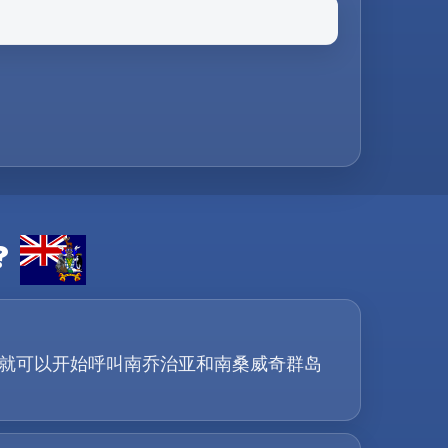
?
几步，您就可以开始呼叫南乔治亚和南桑威奇群岛