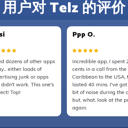
用户对 Telz 的评价
si
Ppp O.
ied dozens of other apps
Incredible app, I spent 
y... either loads of
cents in a call from the
rtising junk or apps
Caribbean to the USA, 
 didn't work. This one's
lasted 40 mins. I've got
ect! Top!
bit of noise during the c
but, what, look at the p
again.