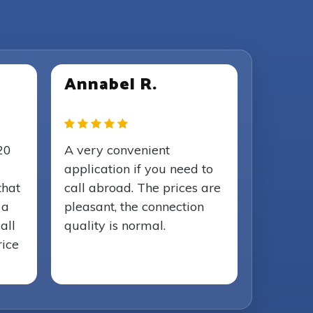
Annabel R.
20
A very convenient
application if you need to
that
call abroad. The prices are
 a
pleasant, the connection
all
quality is normal.
rice