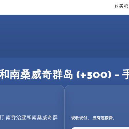
购买积
南桑威奇群岛 (+500) 
拨打 南乔治亚和南桑威奇群
现收现付。 没有连接费。