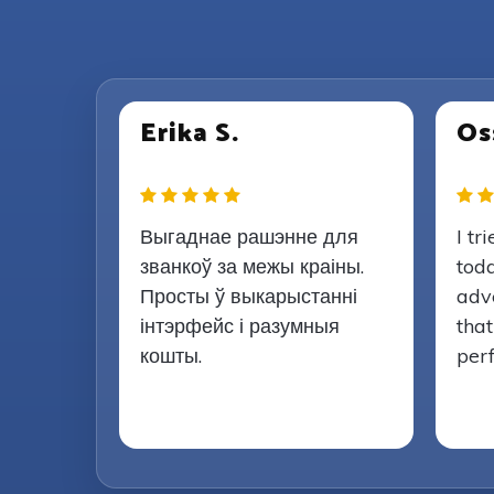
Erika S.
Os
Выгаднае рашэнне для
I tr
званкоў за межы краіны.
toda
Просты ў выкарыстанні
adve
інтэрфейс і разумныя
that
кошты.
perf