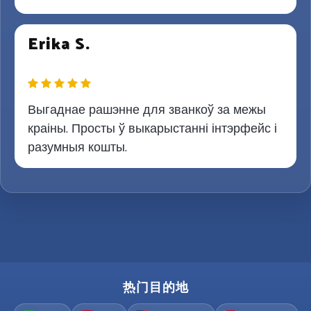
Erika S.
Выгаднае рашэнне для званкоў за межы
краіны. Просты ў выкарыстанні інтэрфейс і
разумныя кошты.
热门目的地