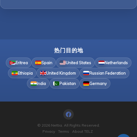
热门目的地
Eritrea
Spain
United States
Netherlands
Ethiopia
United Kingdom
Russian Federation
India
Pakistan
Germany
© 2026 Nettia. All Rights Reserved.
Privacy
Terms
About TELZ