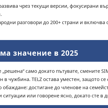
развива чрез текущи версии, фокусирани вър
.
родни разговори до 200+ страни и включва 
ма значение в 2025
„решена“ само докато пътувате, смените SIM
 в чужбина. TELZ остава уместен, защото се
о обаждане: достигане до членове на семейс
 ситуации или говорене ясно, докато сте в 