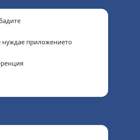
обадите
е нуждае приложението
еренция