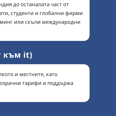
ндия до останалата част от
ати, студенти и глобални фирми
оуминг или скъпи международни
 към it)
кото и местните, като
озрачни тарифи и поддържа