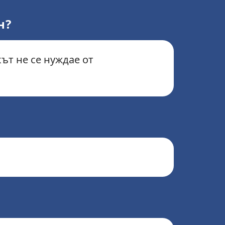
н?
ът не се нуждае от