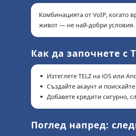
Комбинацията от VoIP, когато вр
живот — не най-добри условия.
Как да започнете с T
Изтеглете TELZ на iOS или And
Създайте акаунт и поискайт
Добавете кредити сигурно, сл
Поглед напред: сле