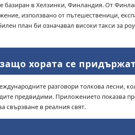
 и е базиран в Хелзинки, Финландия. От Финла
ожение, използвано от пътешественици, експ
билен план би означавал високи такси за р
 защо хората се придържат
еждународните разговори толкова лесни, кол
ите предвидими. Приложението показва пр
а свързване в реалния свят.