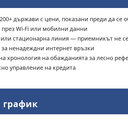
200+ държави с цени, показани преди да се 
о през Wi-Fi или мобилни данни
а или стационарна линия — приемникът не с
 за ненадеждни интернет връзки
бна хронология на обажданията за лесно реф
сно управление на кредита
з график
.