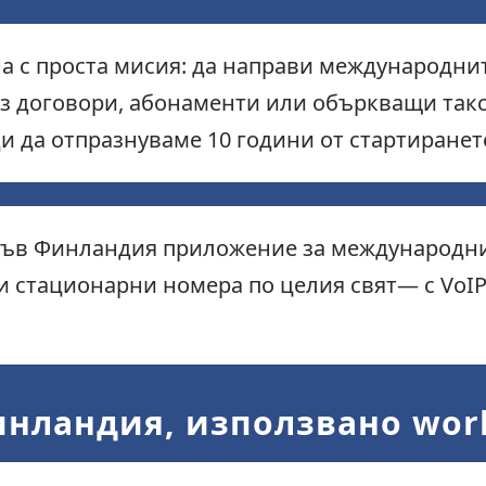
на с проста мисия: да направи международн
ез договори, абонаменти или объркващи такс
ди да отпразнуваме 10 години от стартирането 
 във Финландия приложение за международни
 стационарни номера по целия свят— с VoIP
нландия, използвано wor