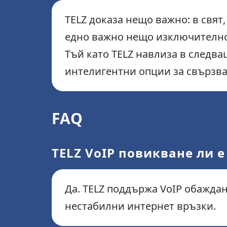
TELZ доказа нещо важно: в свят
едно важно нещо изключително д
Тъй като TELZ навлиза в следва
интелигентни опции за свързва
FAQ
TELZ VoIP повикване ли 
Да. TELZ поддържа VoIP обаждан
нестабилни интернет връзки.