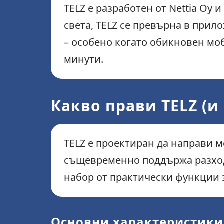
TELZ е разработен от Nettia Oy
света, TELZ се превърна в прил
– особено когато обикновен мо
минути.
Какво прави TELZ (и
TELZ е проектиран да направи м
същевременно поддържа разход
набор от практически функции з
Основни характеристики