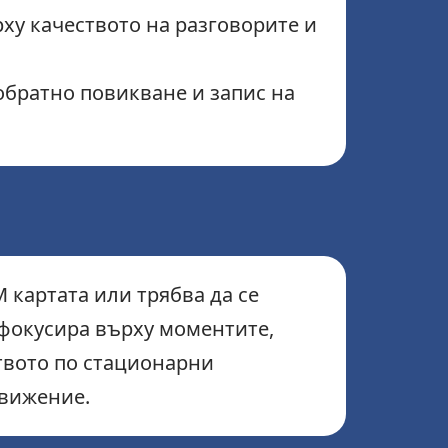
ху качеството на разговорите и
обратно повикване и запис на
 картата или трябва да се
 фокусира върху моментите,
твото по стационарни
движение.