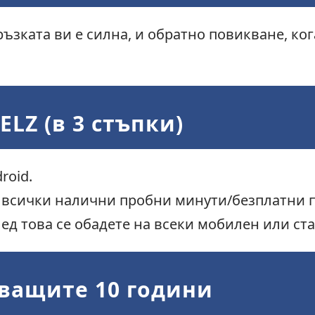
ъзката ви е силна, и обратно повикване, ког
ELZ (в 3 стъпки)
roid.
е всички налични пробни минути/безплатни 
ед това се обадете на всеки мобилен или ст
дващите 10 години