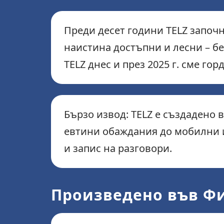
Преди десет години TELZ започ
наистина достъпни и лесни – б
TELZ днес и през 2025 г. сме гор
Бързо извод: TELZ е създадено
евтини обаждания до мобилни и
и запис на разговори.
Произведено във Фи