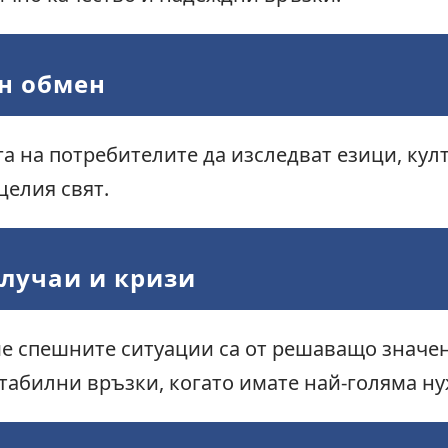
ен обмен
 на потребителите да изследват езици, култ
целия свят.
лучаи и кризи
 спешните ситуации са от решаващо значени
стабилни връзки, когато имате най-голяма ну