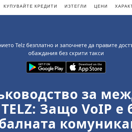
КУПУВАЙТЕ КРЕДИТИ
ИЗТЕГЛИ
ЦЕНИ
ХАРАК
ието Telz безплатно и започнете да правите до
обаждания без скрити такси
ъководство за ме
 TELZ: Защо VoIP е
обалната комуника