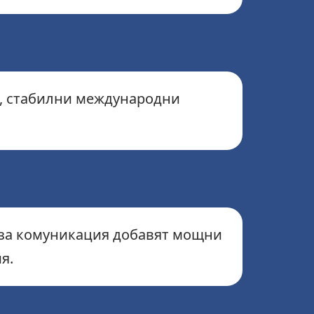
и, стабилни международни
 за комуникация добавят мощни
я.