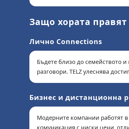
Защо хората правят
Лично Connections
Бъдете близо до семейството и
разговори. TELZ улеснява дост
Бизнес и дистанционна 
Модерните компании работят в
комуникация с ниски цени, отл