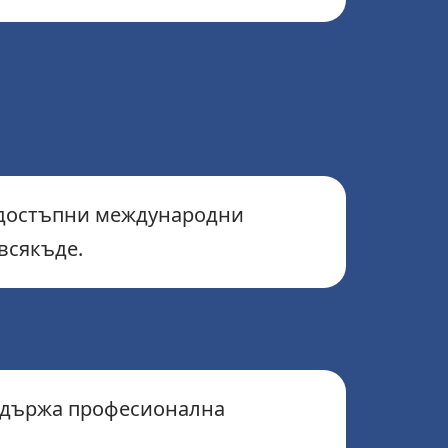
и достъпни международни
всякъде.
оддържа професионална