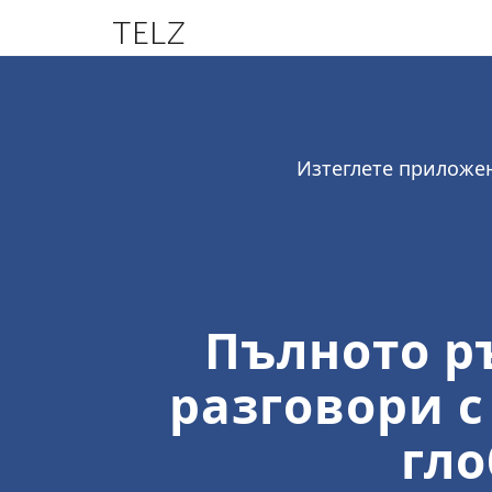
TELZ
Изтеглете приложен
Пълното р
разговори с
гл