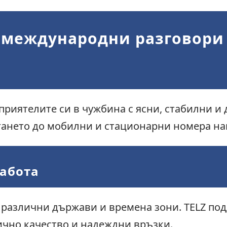
 международни разговори
 приятелите си в чужбина с ясни, стабилни 
игането до мобилни и стационарни номера на
работа
 различни държави и времена зони. TELZ п
ично качество и надеждни връзки.