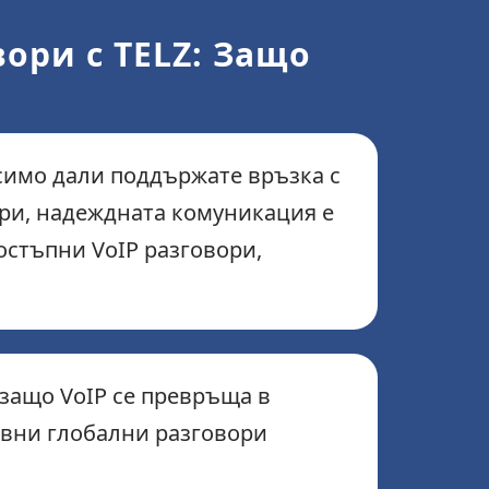
ори с TELZ: Защо
симо дали поддържате връзка с
ри, надеждната комуникация е
остъпни VoIP разговори,
защо VoIP се превръща в
ивни глобални разговори