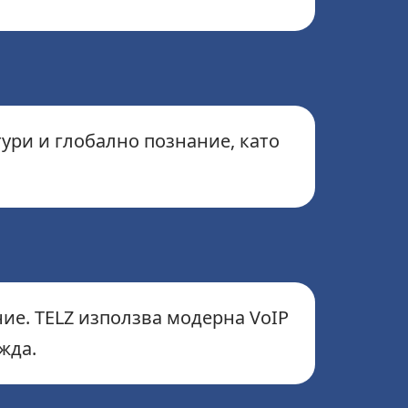
ури и глобално познание, като
е. TELZ използва модерна VoIP
жда.