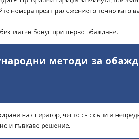
бадите: Прозрачни тарифи за минута, показа
йте номера през приложението точно като в
безплатен бонус при първо обаждане.
народни методи за обажда
ирани на оператор, често са скъпи и непред
пно и гъвкаво решение.