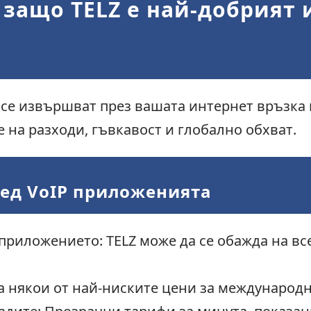
 защо TELZ е най-добрият 
 се извършват през вашата интернет връзка
е на разходи, гъвкавост и глобално обхват.
ред VoIP приложенията
приложението: TELZ може да се обажда на в
а някои от най-ниските цени за международн