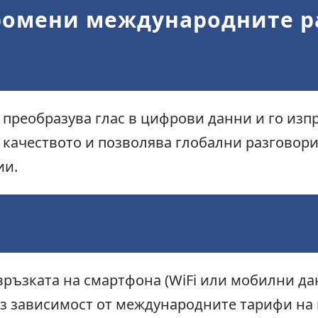
промени международните р
col) преобразува глас в цифрови данни и го из
качеството и позволява глобални разговори,
ии.
ръзката на смартфона (WiFi или мобилни дан
з зависимост от международните тарифи на