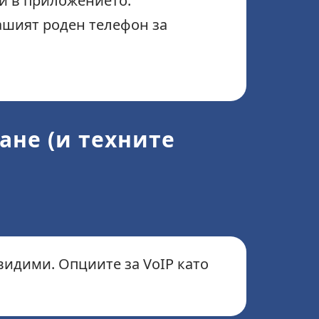
ни в приложението.
ашият роден телефон за
не (и техните
видими. Опциите за VoIP като