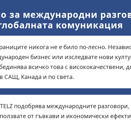
о за международни разгов
 глобалната комуникация
раниците никога не е било по-лесно. Незави
ународен бизнес или изследвате нови култу
бединява всичко това с висококачествени, д
 САЩ, Канада и по света.
 TELZ подобрява международните разговори, 
ъзползвате от гъвкави и икономически ефект