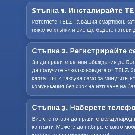
Sтъпка 1. Инсталирайте T
Изтеглете TELZ на вашия смартфон, като
няколко стъпки и вие ще бъдете готови 
Стъпка 2. Регистрирайте с
За да правите евтини обаждания до Бот
да получите няколко кредита от TELZ. З
карта. TELZ таксува само за минутите, 
комуникация без срок на изтичане на ба
Стъпка 3. Наберете телеф
Вие сте готови да правите международн
контакти. Можете да набирате както мо
към всяка дестинация в света!