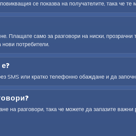
овикващия се показва на получателите, така че те м
не. Плащате само за разговори на ниски, прозрачни
 нови потребители.
 е?
рез SMS или кратко телефонно обаждане и да започне
говори?
не на разговори, така че можете да запазите важни 