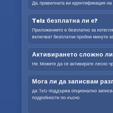
Да, правилната ви идентификация на п
Telz безплатна ли е?
Приложението е безплатно за изтегля
включват безплатни пробни минути за
Активирането сложно ли
Не. Можете да се активирате лесно ч
Мога ли да записвам раз
да Telz поддържа опционално записва
подробности по-късно.