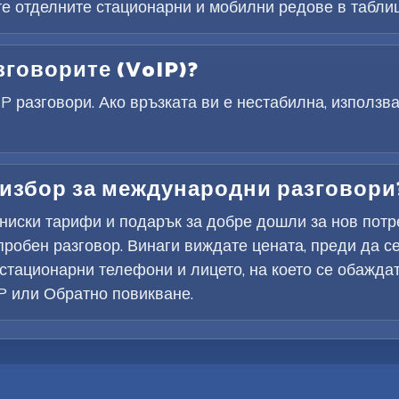
те отделните стационарни и мобилни редове в таблиц
зговорите (VoIP)?
 разговори. Ако връзката ви е нестабилна, използва
 избор за международни разговори
о-ниски тарифи и подарък за добре дошли за нов потр
пробен разговор. Винаги виждате цената, преди да се 
тационарни телефони и лицето, на което се обаждат
IP или Обратно повикване.