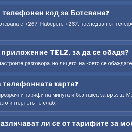
 телефонен код за Ботсвана?
тсвана е +267. Наберете +267, последван от телеф
приложение TELZ, за да се обадя?
астроите разговора, но лицето, на което се обаждате
а телефонната карта?
розрачни тарифи на минута и без такса за връзка. М
ато интернетът е слаб.
азличават ли се от тарифите за м