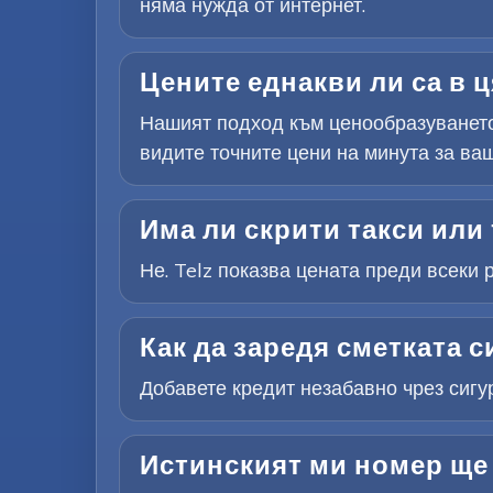
няма нужда от интернет.
Цените еднакви ли са в ц
Нашият подход към ценообразуването
видите точните цени на минута за ваш
Има ли скрити такси или 
Не. Telz показва цената преди всеки 
Как да заредя сметката с
Добавете кредит незабавно чрез сигу
Истинският ми номер ще 