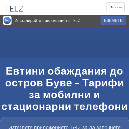
TELZ
Toggle
Menu
navigation
Инсталирайте приложението TELZ
ВЗЕМЕТЕ
Евтини обаждания до
остров Буве – Тарифи
за мобилни и
стационарни телефони
Изтеглете приложението Telz, за да започнете