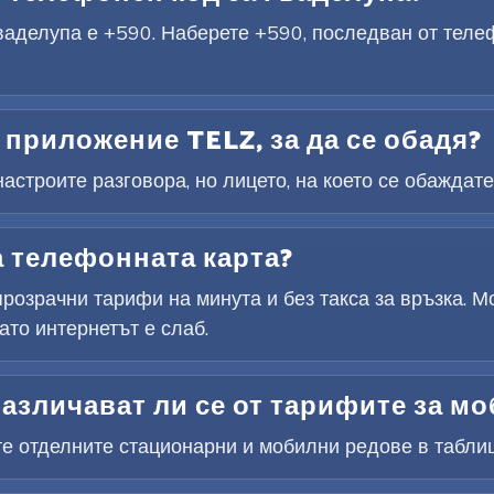
аделупа е +590. Наберете +590, последван от теле
приложение TELZ, за да се обадя?
астроите разговора, но лицето, на което се обаждате
а телефонната карта?
розрачни тарифи на минута и без такса за връзка. М
ато интернетът е слаб.
азличават ли се от тарифите за м
те отделните стационарни и мобилни редове в таблиц