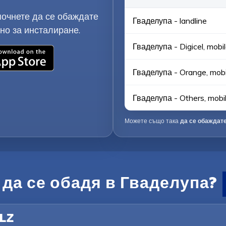
почнете да се обаждате
Гваделупа - landline
но за инсталиране.
Гваделупа - Digicel, mobi
Гваделупа - Orange, mobi
Гваделупа - Others, mobi
Можете също така
да се обаждате
 да се обадя в Гваделупа?
ELZ