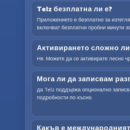
Telz безплатна ли е?
Приложението е безплатно за изтегля
включват безплатни пробни минути за
Активирането сложно ли
Не. Можете да се активирате лесно ч
Мога ли да записвам раз
да Telz поддържа опционално записва
подробности по-късно.
Какъв е международният