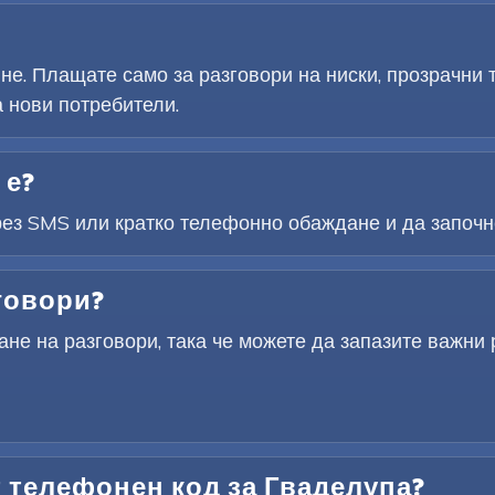
не. Плащате само за разговори на ниски, прозрачни
 нови потребители.
 е?
рез SMS или кратко телефонно обаждане и да започне
говори?
не на разговори, така че можете да запазите важни 
 телефонен код за Гваделупа?