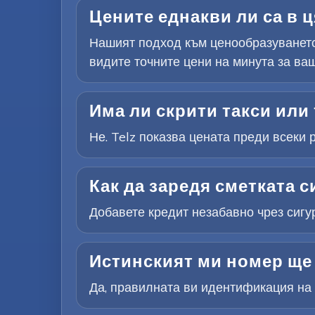
Цените еднакви ли са в ц
Нашият подход към ценообразуването
видите точните цени на минута за ваш
Има ли скрити такси или 
Не. Telz показва цената преди всеки 
Как да заредя сметката с
Добавете кредит незабавно чрез сигу
Истинският ми номер ще 
Да, правилната ви идентификация на п