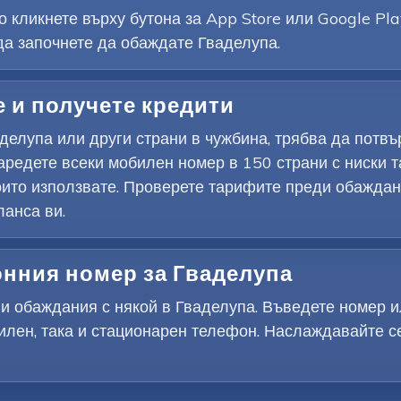
 кликнете върху бутона за App Store или Google Pla
да започнете да обаждате Гваделупа.
е и получете кредити
делупа или други страни в чужбина, трябва да потв
аредете всеки мобилен номер в 150 страни с ниски т
които използвате. Проверете тарифите преди обаждан
ланса ви.
онния номер за Гваделупа
и обаждания с някой в Гваделупа. Въведете номер и
билен, така и стационарен телефон. Наслаждавайте с