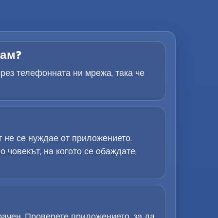
дам?
чрез телефонната ни мрежа, така че
 не се нуждае от приложението.
 човекът, на когото се обаждате,
ачен. Проверете приложението, за да