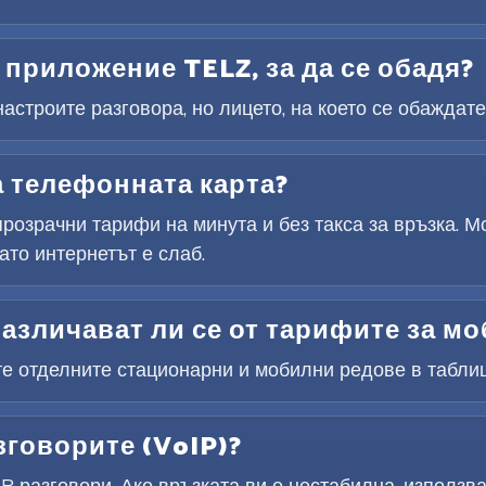
приложение TELZ, за да се обадя?
астроите разговора, но лицето, на което се обаждате
а телефонната карта?
розрачни тарифи на минута и без такса за връзка. М
ато интернетът е слаб.
азличават ли се от тарифите за м
те отделните стационарни и мобилни редове в таблиц
зговорите (VoIP)?
 разговори. Ако връзката ви е нестабилна, използва