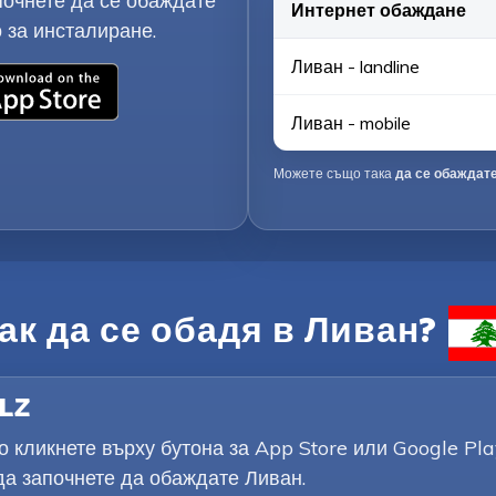
почнете да се обаждате
Интернет обаждане
 за инсталиране.
Ливан - landline
Ливан - mobile
Можете също така
да се обаждате
ак да се обадя в Ливан?
ELZ
 кликнете върху бутона за App Store или Google Pla
да започнете да обаждате Ливан.