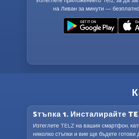
Изтеглете приложението Telz, за да за
на Ливан за минути — безплатно
К
Sтъпка 1. Инсталирайте T
Изтеглете TELZ на вашия смартфон, като
няколко стъпки и вие ще бъдете готови 