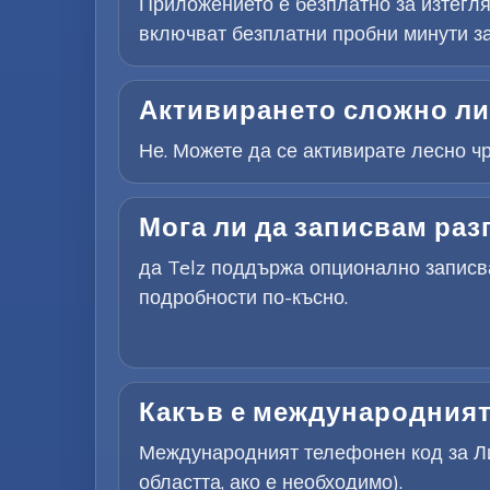
Приложението е безплатно за изтегля
включват безплатни пробни минути за
Активирането сложно ли
Не. Можете да се активирате лесно ч
Мога ли да записвам раз
да Telz поддържа опционално записва
подробности по-късно.
Какъв е международният
Международният телефонен код за Ли
областта, ако е необходимо).