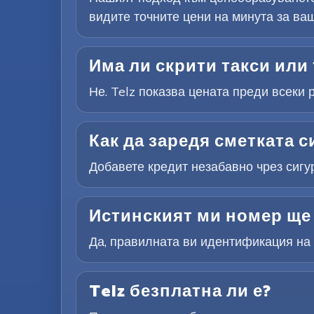
видите точните цени на минута за ваш
Има ли скрити такси или 
Не. Telz показва цената преди всеки 
Как да заредя сметката с
Добавете кредит незабавно чрез сигу
Истинският ми номер ще 
Да, правилната ви идентификация на п
Telz безплатна ли е?