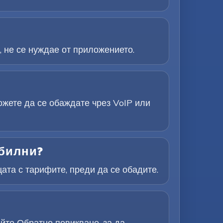
, не се нуждае от приложението.
ожете да се обаждате чрез VoIP или
обилни?
ата с тарифите, преди да се обадите.
йте Обратно повикване, за да