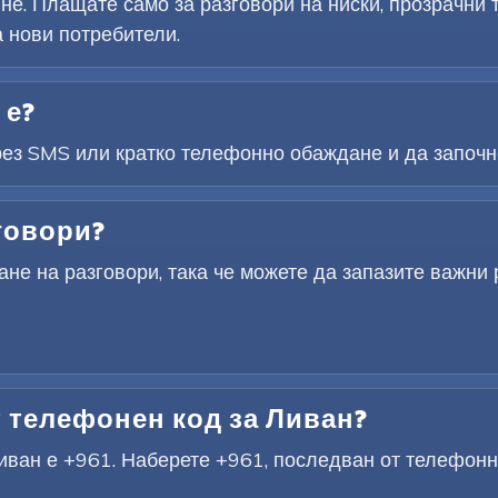
не. Плащате само за разговори на ниски, прозрачни
 нови потребители.
 е?
рез SMS или кратко телефонно обаждане и да започне
говори?
не на разговори, така че можете да запазите важни 
 телефонен код за Ливан?
ван е +961. Наберете +961, последван от телефонн