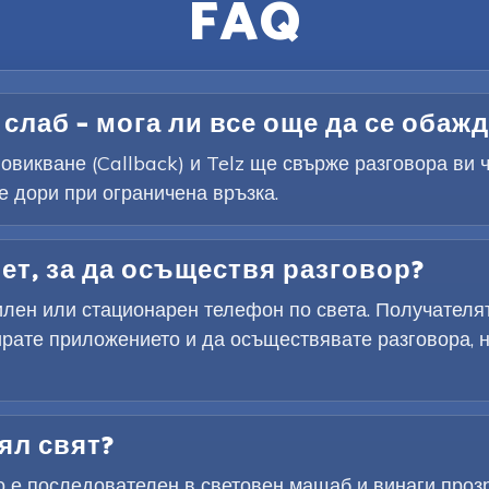
FAQ
слаб – мога ли все още да се обаж
овикване (Callback) и Telz ще свърже разговора ви 
 дори при ограничена връзка.
ет, за да осъществя разговор?
лен или стационарен телефон по света. Получателят
рате приложението и да осъществявате разговора, но
ял свят?
 е последователен в световен мащаб и винаги прозр