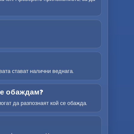
ата стават налични веднага.
се обаждам?
огат да разпознаят кой се обажда.