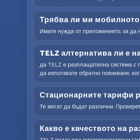
Трябва ли ми мобилното 
Имате нужда от приложението, за да н
TELZ алтернатива ли е н
да TELZ е разплащателна система с п
да използвате обратно повикване, ког
Стационарните тарифи р
Те могат да бъдат различни. Провере
Какво е качеството на ра
TELZ поддържа висококачествени VoIP