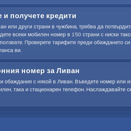
е и получете кредити
ан или други страни в чужбина, трябва да потвърди
дете всеки мобилен номер в 150 страни с ниски такс
използвате. Проверете тарифите преди обаждането си
ланса ви.
онния номер за Ливан
и обаждания с някой в Ливан. Въведете номер или из
билен, така и стационарен телефон. Наслаждавайте с