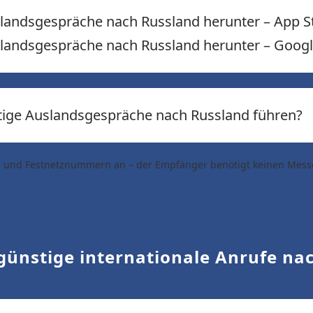
slandsgespräche nach Russland herunter – App S
slandsgespräche nach Russland herunter – Googl
tige Auslandsgespräche nach Russland führen?
bil- und Festnetznummern an – der Empfänger benötigt keinen Mess
ünstige internationale Anrufe na