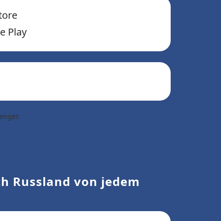
tore
e Play
enger.
ch Russland von jedem