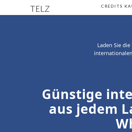
TELZ
CREDITS KA
Laden Sie die
internationale
Günstige int
aus jedem La
Wh