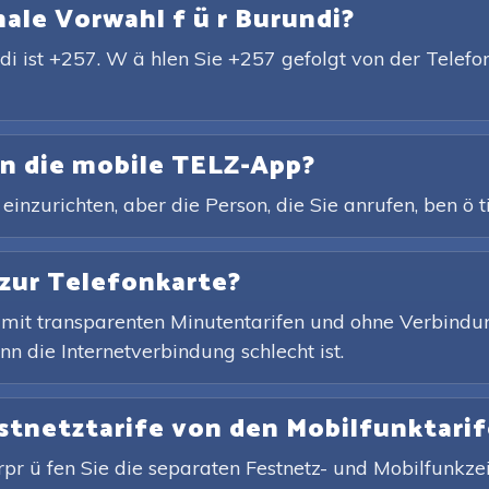
nale Vorwahl f ü r Burundi?
di ist +257. W ä hlen Sie +257 gefolgt von der Telefo
en die mobile TELZ-App?
inzurichten, aber die Person, die Sie anrufen, ben ö ti
 zur Telefonkarte?
 mit transparenten Minutentarifen und ohne Verbindun
n die Internetverbindung schlecht ist.
estnetztarife von den Mobilfunktari
rpr ü fen Sie die separaten Festnetz- und Mobilfunkzei