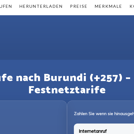
UFEN
HERUNTERLADEN
PREISE
MERKMALE
K
ufe nach Burundi (+257) –
Festnetztarife
Zahlen Sie wenn sie hinausgeh
Internetanruf