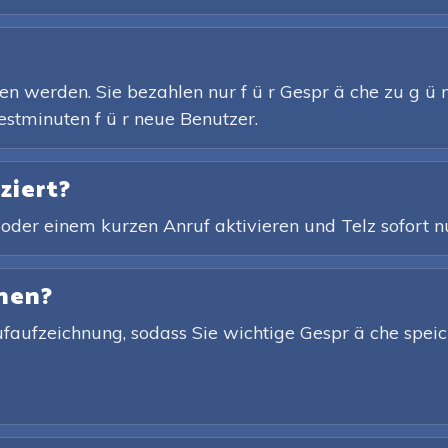
n werden. Sie bezahlen nur f ü r Gespr ä che zu g ü n
estminuten f ü r neue Benutzer.
ziert?
 oder einem kurzen Anruf aktivieren und Telz sofort n
nen?
nrufaufzeichnung, sodass Sie wichtige Gespr ä che speic