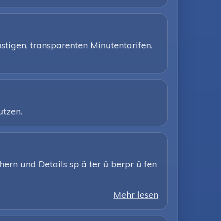
stigen, transparenten Minutentarifen.
utzen.
hern und Details sp ä ter ü berpr ü fen
Mehr lesen