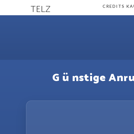
TELZ
CREDITS KA
G ü nstige Anr