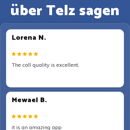
über Telz sagen
Lorena N.
The call quality is excellent.
Mewael B.
it is an amazing app