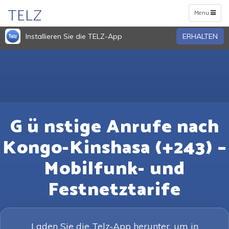
TELZ
Toggle
Menu
navigation
Installieren Sie die TELZ-App
ERHALTEN
G ü nstige Anrufe nach
Kongo-Kinshasa (+243) –
Mobilfunk- und
Festnetztarife
Laden Sie die Telz-App herunter, um in