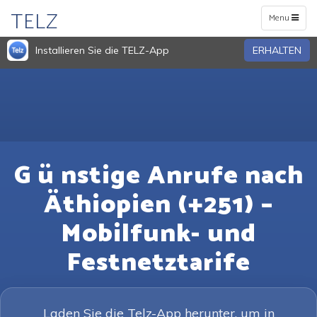
TELZ
Toggle
Menu
navigation
Installieren Sie die TELZ-App
ERHALTEN
G ü nstige Anrufe nach
Äthiopien (+251) –
Mobilfunk- und
Festnetztarife
Laden Sie die Telz-App herunter, um in