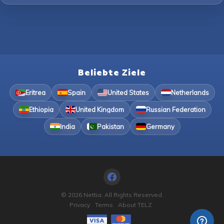
Beliebte Ziele
Eritrea
Spain
United States
Netherlands
Ethiopia
United Kingdom
Russian Federation
India
Pakistan
Germany
© 2026 Nettia. All Rights Reserved.
Privacy
Terms
About TELZ