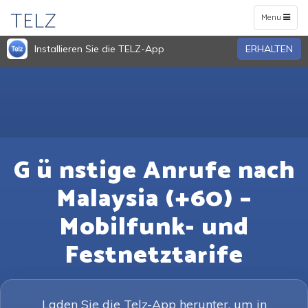
TELZ
Toggle
Menu
navigation
Installieren Sie die TELZ-App
ERHALTEN
G ü nstige Anrufe nach
Malaysia (+60) –
Mobilfunk- und
Festnetztarife
Laden Sie die Telz-App herunter, um in