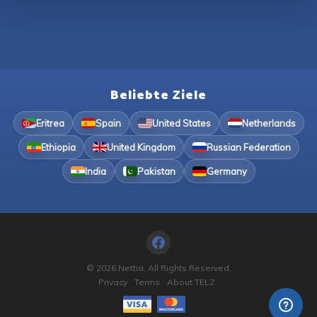
Beliebte Ziele
Eritrea
Spain
United States
Netherlands
Ethiopia
United Kingdom
Russian Federation
India
Pakistan
Germany
© 2026 Nettia. All Rights Reserved.
Privacy
Terms
About TELZ