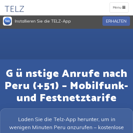
TELZ
Toggle
Menu
navigation
Installieren Sie die TELZ-App
ERHALTEN
G ü nstige Anrufe nach
Peru (+51) – Mobilfunk-
und Festnetztarife
Laden Sie die Telz-App herunter, um in
wenigen Minuten Peru anzurufen – kostenlose