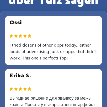
über Telz sagen
Ossi
I tried dozens of other apps today... either
loads of advertising junk or apps that didn't
work. This one's perfect! Top!
Erika S.
Выгаднае рашэнне для званкоў за межы
краіны. Просты ў выкарыстанні інтэрфейс і