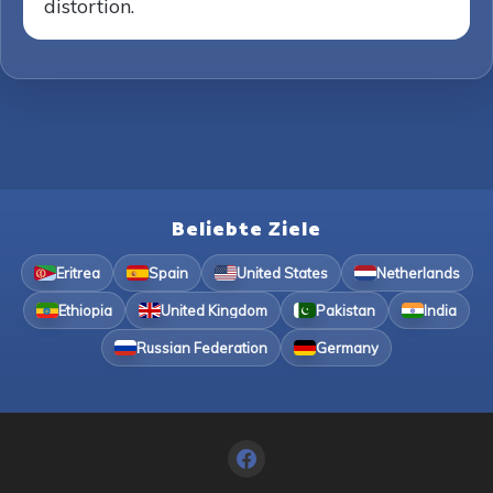
distortion.
Beliebte Ziele
Eritrea
Spain
United States
Netherlands
Ethiopia
United Kingdom
Pakistan
India
Russian Federation
Germany