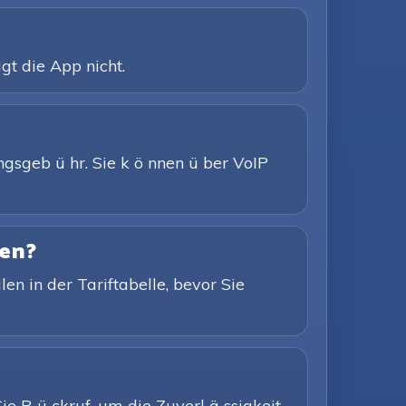
gt die App nicht.
gsgeb ü hr. Sie k ö nnen ü ber VoIP
fen?
len in der Tariftabelle, bevor Sie
e R ü ckruf, um die Zuverl ä ssigkeit