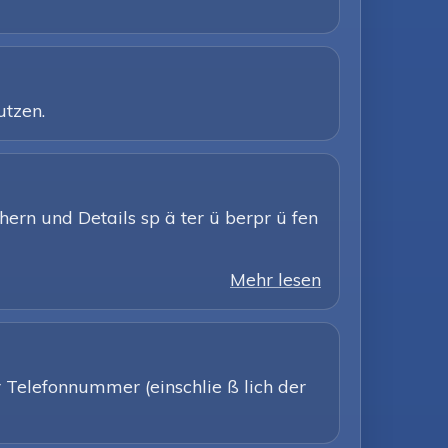
utzen.
hern und Details sp ä ter ü berpr ü fen
Mehr lesen
r Telefonnummer (einschlie ß lich der