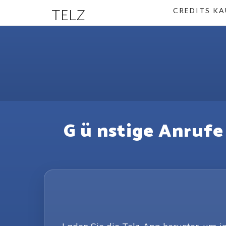
TELZ
CREDITS KA
G ü nstige Anrufe