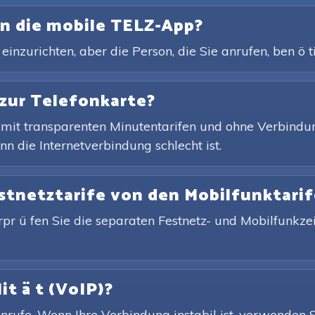
en die mobile TELZ-App?
inzurichten, aber die Person, die Sie anrufen, ben ö ti
 zur Telefonkarte?
 mit transparenten Minutentarifen und ohne Verbindun
n die Internetverbindung schlecht ist.
estnetztarife von den Mobilfunktari
rpr ü fen Sie die separaten Festnetz- und Mobilfunkzei
it ä t (VoIP)?
rufe. Wenn Ihre Verbindung instabil ist, verwenden Si