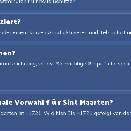
estminuten f ü r neue Benutzer.
ziert?
 oder einem kurzen Anruf aktivieren und Telz sofort n
nen?
nrufaufzeichnung, sodass Sie wichtige Gespr ä che speic
nale Vorwahl f ü r Sint Maarten?
 Maarten ist +1721. W ä hlen Sie +1721 gefolgt von de