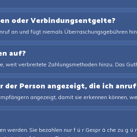
ren oder Verbindungsentgelte?
 Anruf an und fügt niemals Überraschungsgebühren hin
en auf?
e, weit verbreitete Zahlungsmethoden hinzu. Das Guth
der Person angezeigt, die ich anruf
 Empfängern angezeigt, damit sie erkennen können, wer
n werden. Sie bezahlen nur f ü r Gespr ä che zu g ü n