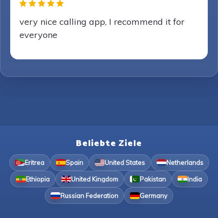
very nice calling app, I recommend it for
everyone
Beliebte Ziele
Eritrea
Spain
United States
Netherlands
Ethiopia
United Kingdom
Pakistan
India
Russian Federation
Germany