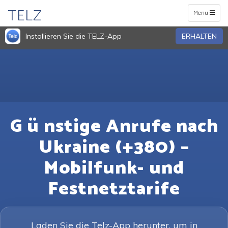
TELZ
Toggle
Menu
navigation
Installieren Sie die TELZ-App
ERHALTEN
G ü nstige Anrufe nach
Ukraine (+380) –
Mobilfunk- und
Festnetztarife
Laden Sie die Telz-App herunter, um in