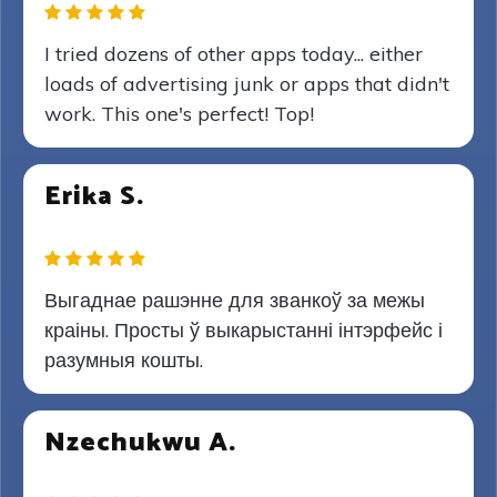
I tried dozens of other apps today... either
loads of advertising junk or apps that didn't
work. This one's perfect! Top!
Erika S.
Выгаднае рашэнне для званкоў за межы
краіны. Просты ў выкарыстанні інтэрфейс і
разумныя кошты.
Nzechukwu A.