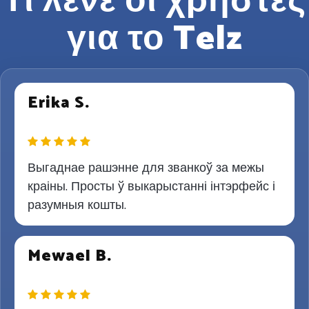
Τι λένε οι χρήστες
για το Telz
Erika S.
Выгаднае рашэнне для званкоў за межы
краіны. Просты ў выкарыстанні інтэрфейс і
разумныя кошты.
Mewael B.