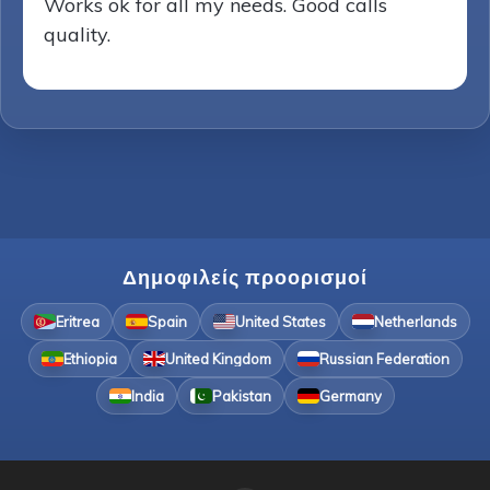
Works ok for all my needs. Good calls
quality.
Δημοφιλείς προορισμοί
Eritrea
Spain
United States
Netherlands
Ethiopia
United Kingdom
Russian Federation
India
Pakistan
Germany