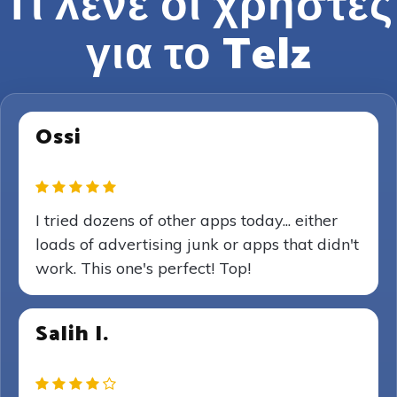
Τι λένε οι χρήστες
για το Telz
Ossi
I tried dozens of other apps today... either
loads of advertising junk or apps that didn't
work. This one's perfect! Top!
Salih I.