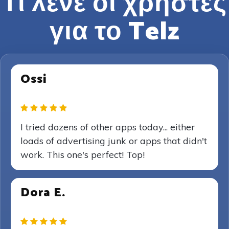
Τι λένε οι χρήστες
για το Telz
Ossi
I tried dozens of other apps today... either
loads of advertising junk or apps that didn't
work. This one's perfect! Top!
Dora E.