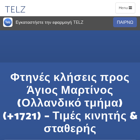
TELZ
Toggle
Menu
navigation
Εγκαταστήστε την εφαρμογή TELZ
ΠΑΙΡΝΩ
Φτηνές κλήσεις προς
Άγιος Μαρτίνος
(Ολλανδικό τμήμα)
(+1721) – Τιμές κινητής &
σταθερής