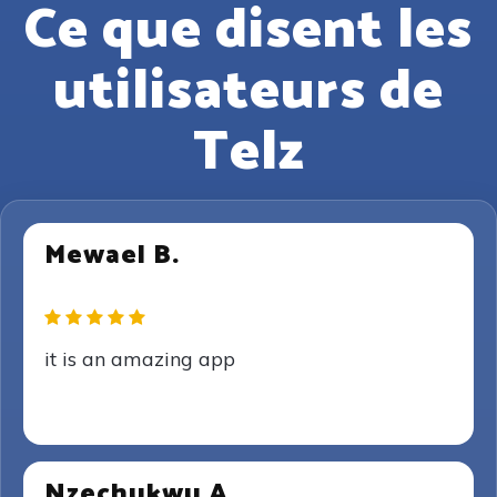
Ce que disent les
utilisateurs de
Telz
Mewael B.
it is an amazing app
Nzechukwu A.