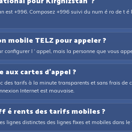
national pour Kirghizstan ?
tan est +996. Composez +996 suivi du num é ro de t é l 
ion mobile TELZ pour appeler ?
r configurer l ’ appel, mais la personne que vous appele
e aux cartes d'appel ?
ec des tarifs à la minute transparents et sans frais d
onnexion Internet est mauvaise.
iff é rents des tarifs mobiles ?
z les lignes distinctes des lignes fixes et mobiles dans l