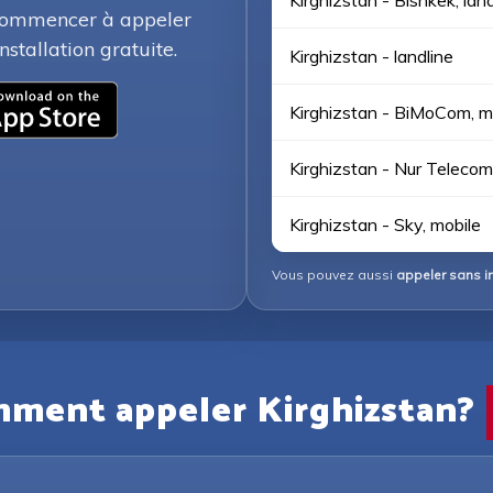
Kirghizstan - Bishkek, land
 commencer à appeler
stallation gratuite.
Kirghizstan - landline
Kirghizstan - BiMoCom, m
Kirghizstan - Nur Telecom
Kirghizstan - Sky, mobile
Vous pouvez aussi
appeler sans in
ment appeler Kirghizstan?