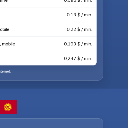
line
0,095 $ / min.
0,13 $ / min.
obile
0,22 $ / min.
, mobile
0,193 $ / min.
0,247 $ / min.
ternet
.