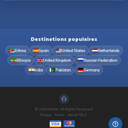
Destinations populaires
Eritrea
Spain
United States
Netherlands
Ethiopia
United Kingdom
Russian Federation
India
Pakistan
Germany
© 2026 Nettia. All Rights Reserved.
Privacy
Terms
About TELZ