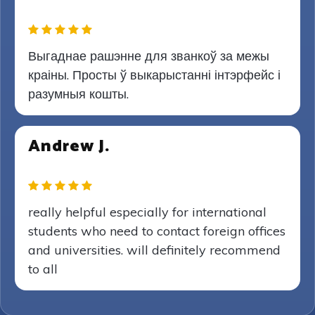
Выгаднае рашэнне для званкоў за межы
краіны. Просты ў выкарыстанні інтэрфейс і
разумныя кошты.
Andrew J.
really helpful especially for international
students who need to contact foreign offices
and universities. will definitely recommend
to all