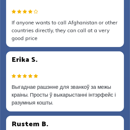
If anyone wants to call Afghanistan or other
countries directly, they can call at a very
good price
Erika S.
Выгаднае рашэнне для званкоў за межы
краіны. Просты ў выкарыстанні інтэрфейс і
разумныя кошты.
Rustem B.