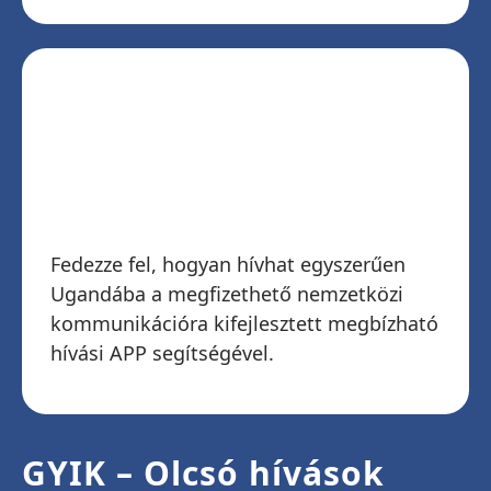
Töltse le a Telz-et, és
kezdje el hívni
Ugandát
Fedezze fel, hogyan hívhat egyszerűen
Ugandába a megfizethető nemzetközi
kommunikációra kifejlesztett megbízható
hívási APP segítségével.
GYIK – Olcsó hívások