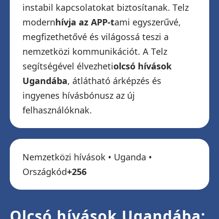
instabil kapcsolatokat biztosítanak. Telz
modern
hívja az APP-t
ami egyszerűvé,
megfizethetővé és világossá teszi a
nemzetközi kommunikációt. A Telz
segítségével élvezheti
olcsó hívások
Ugandába
, átlátható árképzés és
ingyenes hívásbónusz az új
felhasználóknak.
Nemzetközi hívások • Uganda •
Országkód
+256
Olcsó hívások Ugandába: