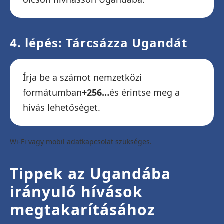
4. lépés: Tárcsázza Ugandát
Írja be a számot nemzetközi
formátumban
+256…
és érintse meg a
hívás lehetőséget.
Wi-Fi vagy mobil adatkapcsolat szükséges.
Tippek az Ugandába
irányuló hívások
megtakarításához