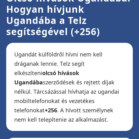
Hogyan hívjunk
Ugandába a Telz
segítségével (+256)
Ugandát külföldről hívni nem kell
dráganak lennie. Telz segít
elkészíteni
olcsó hívások
Ugandába
szerződések és rejtett díjak
nélkül. Tárcsázással hívhatja az ugandai
mobiltelefonokat és vezetékes
telefonokat
+256
. A hívott személynek
nem kell telepítenie az alkalmazást.