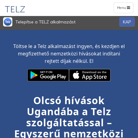
TELZ
Toggle
Menu
navigation
Telepítse a TELZ alkalmazást
KAP
Töltse le a Telz alkalmazást ingyen, és kezdjen el
megfizethető nemzetközi hívásokat indítani
rejtett díjak nélkül. El
Olcsó hívások
Ugandába a Telz
szolgáltatással –
Egyszerű nemzetközi