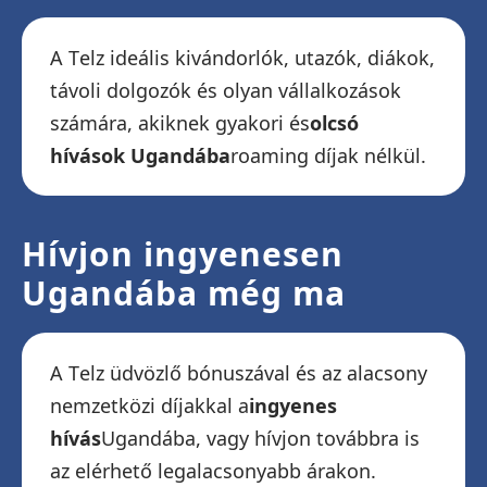
A Telz ideális kivándorlók, utazók, diákok,
távoli dolgozók és olyan vállalkozások
számára, akiknek gyakori és
olcsó
hívások Ugandába
roaming díjak nélkül.
Hívjon ingyenesen
Ugandába még ma
A Telz üdvözlő bónuszával és az alacsony
nemzetközi díjakkal a
ingyenes
hívás
Ugandába, vagy hívjon továbbra is
az elérhető legalacsonyabb árakon.