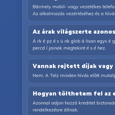
Bármely mobil- vagy vezetékes telefon
Az alkalmazás vezérléséhez és a hívás
Az árak világszerte azono
Á rk é pz é s ü nk glob á lisan egys é ge
percd í jainak megtekint é s é hez.
Vannak rejtett díjak vagy 
Nem. A Telz minden hívás előtt mutatj
Hogyan tölthetem fel az
Azonnal adjon hozzá kreditet biztonsá
rendelkezésre állnak.