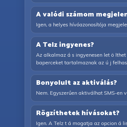
A valódi számom megjelen
Igen, a helyes hívóazonosítója megjelen
A Telz ingyenes?
Az alkalmaz á s ingyenesen let ö lthet ő
baperceket tartalmaznak az ú j felhasz
Bonyolult az aktiválás?
Nem. Egyszerűen aktiválhat SMS-en vag
Rögzíthetek hívásokat?
Igen. A Telz t á mogatja az opcion á lis 