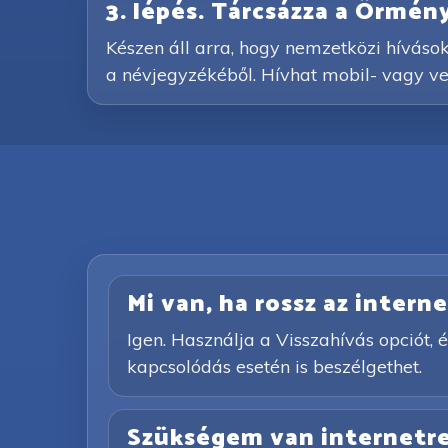
3. lépés. Tárcsázza a Örmé
Készen áll arra, hogy nemzetközi híváso
a névjegyzékéből. Hívhat mobil- vagy vez
Mi van, ha rossz az inter
Igen. Használja a Visszahívás opciót, é
kapcsolódás esetén is beszélgethet.
Szükségem van internetre