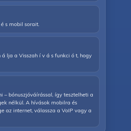
 é s mobil sorait.
á lja a Visszah í v á s funkci ó t, hogy
– bónuszjóváírással, így tesztelheti a
égek nélkül. A hívások mobilra és
e az internet, válassza a VoIP vagy a