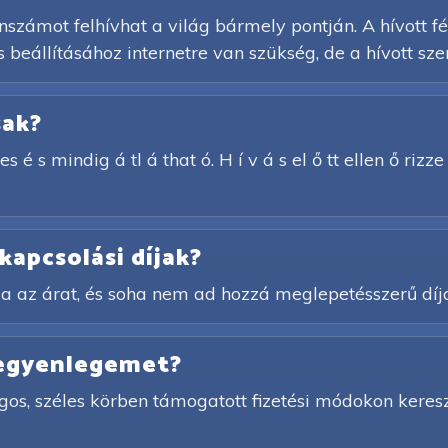
számot felhívhat a világ bármely pontján. A hívott f
 beállításához internetre van szükség, de a hívott sze
sak?
s é s mindig á tl á that ó. H í v á s el ő tt ellen ő rizz
kapcsolási díjak?
a az árat, és soha nem ad hozzá meglepetésszerű díj
 egyenlegemet?
gos, széles körben támogatott fizetési módokon keres