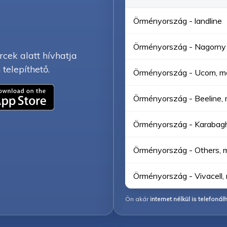
Örményország - landline
Örményország - Nagorny K
rcek alatt hívhatja
telepíthető.
Örményország - Ucom, mo
Örményország - Beeline, 
Örményország - Karabagh
Örményország - Others, m
Örményország - Vivacell, 
Ön akár
internet nélkül is telefonál