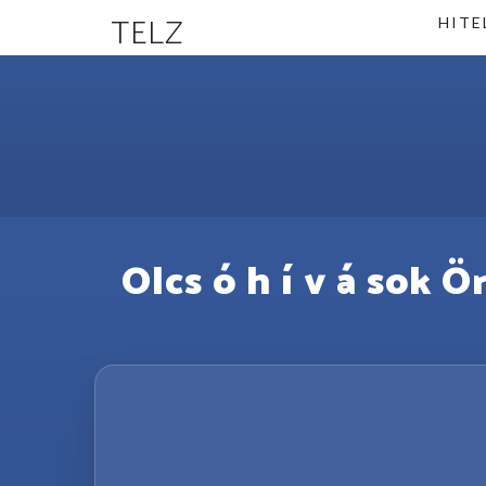
TELZ
HITE
Olcs ó h í v á sok 