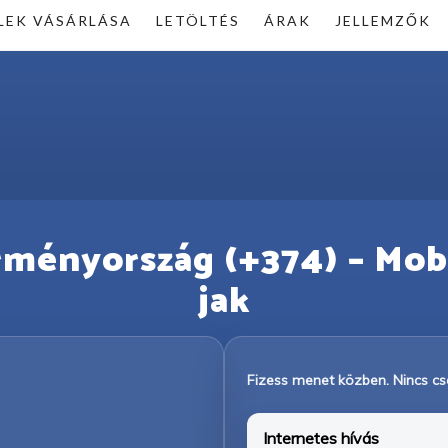
LEK VÁSÁRLÁSA
LETÖLTÉS
ÁRAK
JELLEMZŐK
Örményország (+374) – Mobil
jak
Fizess menet közben. Nincs csa
Internetes hívás