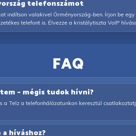
nyország telefonszámot
kat indítson valakivel Örményország-ben. Írjon be eg
etékes telefont is. Élvezze a kristálytiszta VoIP hívá
FAQ
netem – mégis tudok hívni?
s a Telz a telefonhálózatunkon keresztül csatlakoztatj
 a híváshoz?