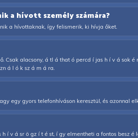
ik a hívott személy számára?
ik a hívottaknak, így felismerik, ki hívja őket.
. Csak alacsony, á tl á that ó percd í jas h í v á sok é
n á l ó k sz á m á ra.
y egy gyors telefonhíváson keresztül, és azonnal elk
h í v á sr ö gz í t é st, í gy elmentheti a fontos besz é l