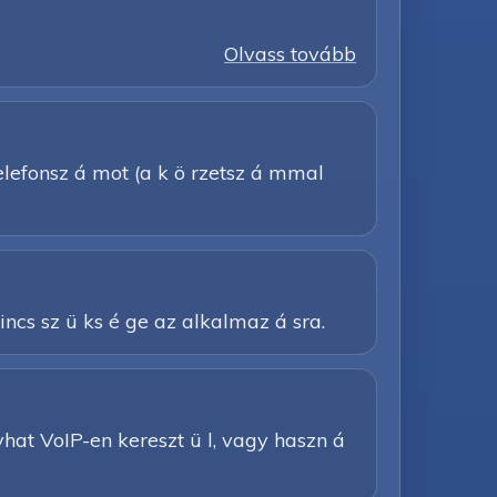
Olvass tovább
elefonsz á mot (a k ö rzetsz á mmal
nincs sz ü ks é ge az alkalmaz á sra.
 í vhat VoIP-en kereszt ü l, vagy haszn á