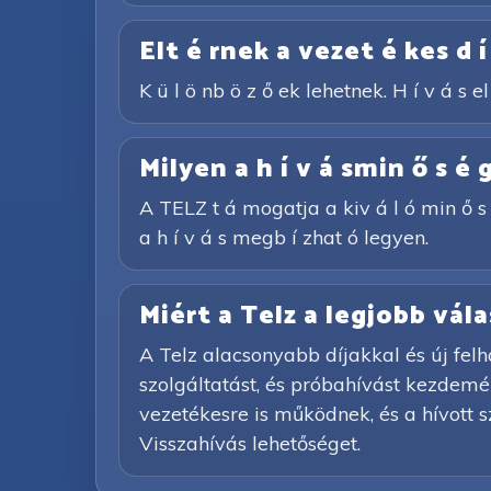
Elt é rnek a vezet é kes d í
K ü l ö nb ö z ő ek lehetnek. H í v á s el 
Milyen a h í v á smin ő s é 
A TELZ t á mogatja a kiv á l ó min ő s é
a h í v á s megb í zhat ó legyen.
Miért a Telz a legjobb vá
A Telz alacsonyabb díjakkal és új felh
szolgáltatást, és próbahívást kezdemény
vezetékesre is működnek, és a hívott 
Visszahívás lehetőséget.