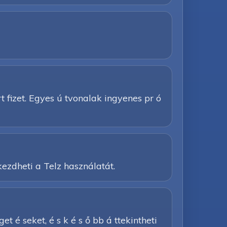
 rt fizet. Egyes ú tvonalak ingyenes pr ó
ezdheti a Telz használatát.
get é seket, é s k é s ő bb á ttekintheti