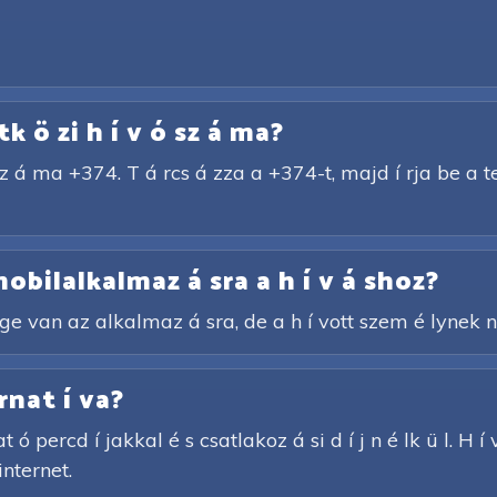
ö zi h í v ó sz á ma?
 á ma +374. T á rcs á zza a +374-t, majd í rja be a t
obilalkalmaz á sra a h í v á shoz?
s é ge van az alkalmaz á sra, de a h í vott szem é lynek 
rnat í va?
at ó percd í jakkal é s csatlakoz á si d í j n é lk ü l. H
internet.