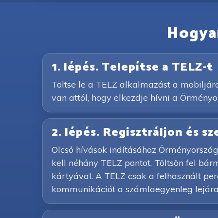
Hogyan
1. lépés. Telepítse a TELZ-t
Töltse le a TELZ alkalmazást a mobiljár
van attól, hogy elkezdje hívni a Örményo
2. lépés. Regisztráljon és s
Olcsó hívások indításához Örményország 
kell néhány TELZ pontot. Töltsön fel bá
kártyával. A TELZ csak a felhasznált perce
kommunikációt a számlaegyenleg lejárat