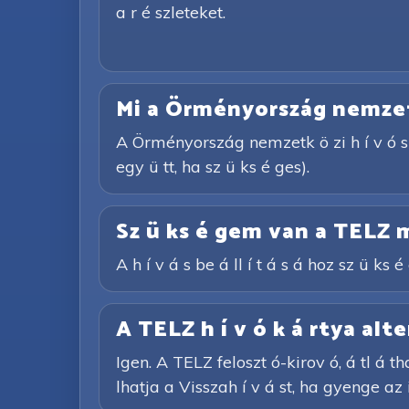
a r é szleteket.
Mi a Örményország nemzetk 
A Örményország nemzetk ö zi h í v ó sz
egy ü tt, ha sz ü ks é ges).
Sz ü ks é gem van a TELZ m
A h í v á s be á ll í t á s á hoz sz ü k
A TELZ h í v ó k á rtya alte
Igen. A TELZ feloszt ó-kirov ó, á tl á th
lhatja a Visszah í v á st, ha gyenge az 