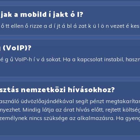
 jak a mobild í jakt ó l?
ő tt ellen ő rizze a d í jt á bl á zat k ü l ö n vezet é kes
g (VoIP)?
 g ű VoIP-h í v á sokat. Ha a kapcsolat instabil, haszn 
lasztás nemzetközi hívásokhoz?
asználó üdvözlőajándékával segít pénzt megtakarítani 
ezhet. Mindig látja az árat hívás előtt, rejtett költs
személynek nincs szüksége az alkalmazásra. Ha gyeng