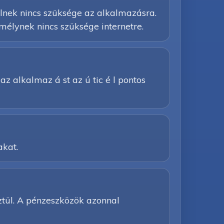
élnek nincs szüksége az alkalmazásra.
mélynek nincs szüksége internetre.
e az alkalmaz á st az ú tic é l pontos
akat.
ztül. A pénzeszközök azonnal