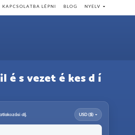
KAPCSOLATBA LÉPNI
BLOG
NYELV
 é s vezet é kes d í
tlakozási díj.
USD ($)