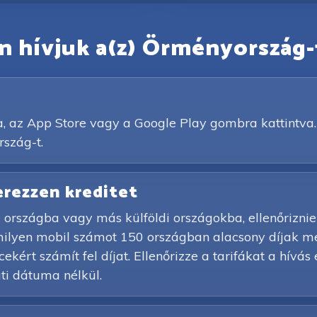
 hívjuk a(z) Örményország-
a, az App Store vagy a Google Play gombra kattintva.
rszág-t.
zerezzen kreditet
országba vagy más külföldi országokba, ellenőriznie 
rmilyen mobil számot 150 országban alacsony díjak m
kért számít fel díjat. Ellenőrizze a tarifákat a hívás 
i dátuma nélkül.