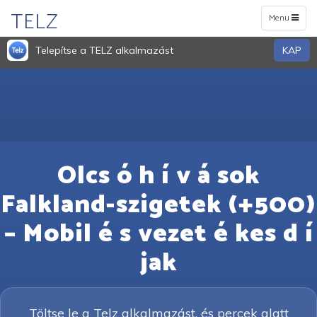
TELZ
Toggle
Menu
navigation
Telepítse a TELZ alkalmazást
KAP
Olcs ó h í v á sok
Falkland-szigetek (+500)
– Mobil é s vezet é kes d í
jak
Töltse le a Telz alkalmazást, és percek alatt