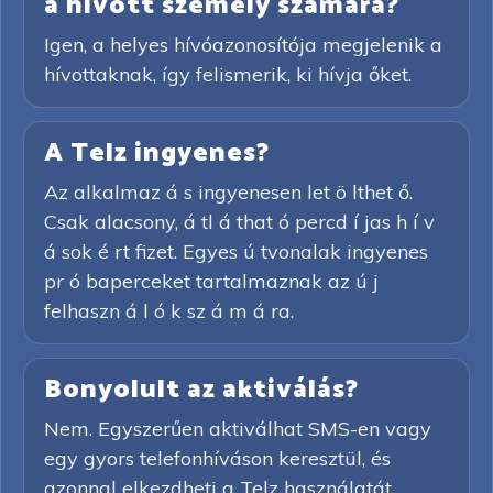
a hívott személy számára?
Igen, a helyes hívóazonosítója megjelenik a
hívottaknak, így felismerik, ki hívja őket.
A Telz ingyenes?
Az alkalmaz á s ingyenesen let ö lthet ő.
Csak alacsony, á tl á that ó percd í jas h í v
á sok é rt fizet. Egyes ú tvonalak ingyenes
pr ó baperceket tartalmaznak az ú j
felhaszn á l ó k sz á m á ra.
Bonyolult az aktiválás?
Nem. Egyszerűen aktiválhat SMS-en vagy
egy gyors telefonhíváson keresztül, és
azonnal elkezdheti a Telz használatát.