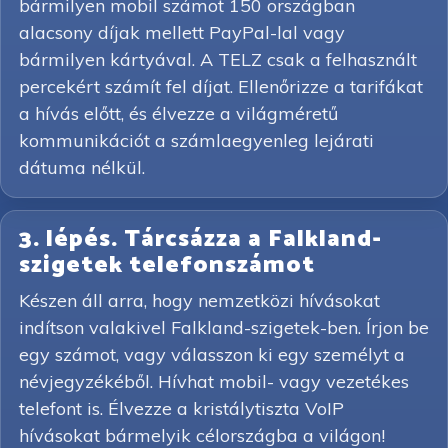
bármilyen mobil számot 150 országban
alacsony díjak mellett PayPal-lal vagy
bármilyen kártyával. A TELZ csak a felhasznált
percekért számít fel díjat. Ellenőrizze a tarifákat
a hívás előtt, és élvezze a világméretű
kommunikációt a számlaegyenleg lejárati
dátuma nélkül.
3. lépés. Tárcsázza a Falkland-
szigetek telefonszámot
Készen áll arra, hogy nemzetközi hívásokat
indítson valakivel Falkland-szigetek-ben. Írjon be
egy számot, vagy válasszon ki egy személyt a
névjegyzékéből. Hívhat mobil- vagy vezetékes
telefont is. Élvezze a kristálytiszta VoIP
hívásokat bármelyik célországba a világon!