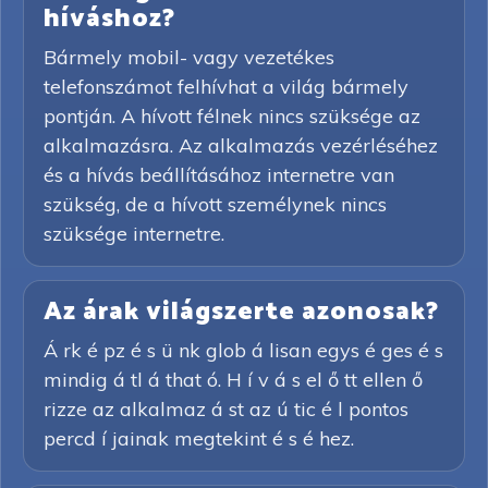
híváshoz?
Bármely mobil- vagy vezetékes
telefonszámot felhívhat a világ bármely
pontján. A hívott félnek nincs szüksége az
alkalmazásra. Az alkalmazás vezérléséhez
és a hívás beállításához internetre van
szükség, de a hívott személynek nincs
szüksége internetre.
Az árak világszerte azonosak?
Á rk é pz é s ü nk glob á lisan egys é ges é s
mindig á tl á that ó. H í v á s el ő tt ellen ő
rizze az alkalmaz á st az ú tic é l pontos
percd í jainak megtekint é s é hez.