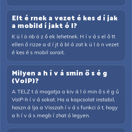
Elt é rnek a vezet é kes d í jak
a mobild í jakt ó l?
K ü l ö nb ö z ő ek lehetnek. H í v á s el ő tt
ellen ő rizze a d í jt á bl á zat k ü l ö n vezet
é kes é s mobil sorait.
Milyen a h í v á smin ő s é g
(VoIP)?
A TELZ t á mogatja a kiv á l ó min ő s é g ű
VoIP-h í v á sokat. Ha a kapcsolat instabil,
haszn á lja a Visszah í v á s funkci ó t, hogy
a h í v á s megb í zhat ó legyen.