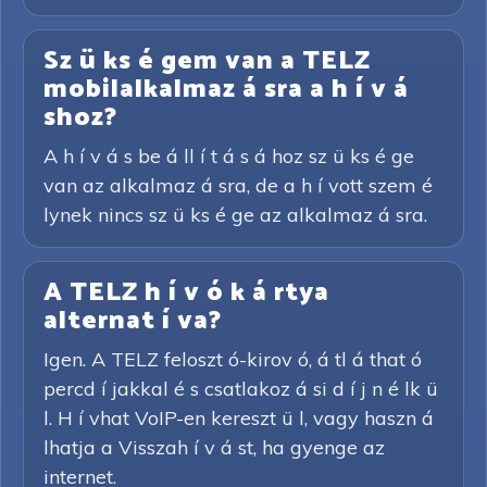
Sz ü ks é gem van a TELZ
mobilalkalmaz á sra a h í v á
shoz?
A h í v á s be á ll í t á s á hoz sz ü ks é ge
van az alkalmaz á sra, de a h í vott szem é
lynek nincs sz ü ks é ge az alkalmaz á sra.
A TELZ h í v ó k á rtya
alternat í va?
Igen. A TELZ feloszt ó-kirov ó, á tl á that ó
percd í jakkal é s csatlakoz á si d í j n é lk ü
l. H í vhat VoIP-en kereszt ü l, vagy haszn á
lhatja a Visszah í v á st, ha gyenge az
internet.