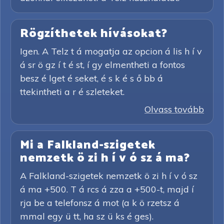
Rögzíthetek hívásokat?
Igen. A Telz t á mogatja az opcion á lis h í v
á sr ö gz í t é st, í gy elmentheti a fontos
besz é lget é seket, é s k é s ő bb á
ttekintheti a r é szleteket.
Olvass tovább
Mi a Falkland-szigetek
nemzetk ö zi h í v ó sz á ma?
A Falkland-szigetek nemzetk ö zi h í v ó sz
á ma +500. T á rcs á zza a +500-t, majd í
rja be a telefonsz á mot (a k ö rzetsz á
mmal egy ü tt, ha sz ü ks é ges).