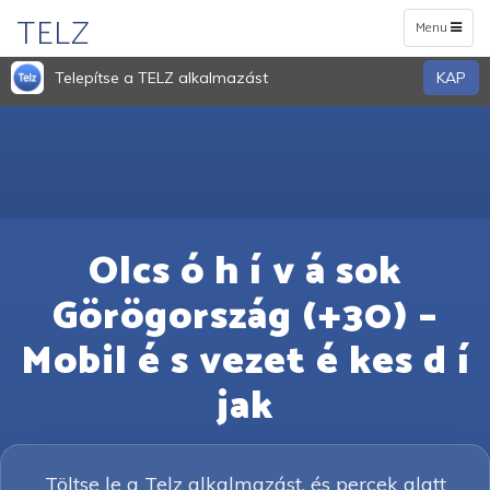
TELZ
Toggle
Menu
navigation
Telepítse a TELZ alkalmazást
KAP
Olcs ó h í v á sok
Görögország (+30) –
Mobil é s vezet é kes d í
jak
Töltse le a Telz alkalmazást, és percek alatt