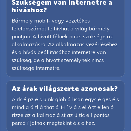
Szükségem van internetre a
híváshoz?
Bármely mobil- vagy vezetékes
telefonszámot felhívhat a világ bármely
pontján. A hívott félnek nincs szüksége az
alkalmazásra. Az alkalmazás vezérléséhez
és a hívás beállításához internetre van
szükség, de a hívott személynek nincs
szüksége internetre.
Az árak világszerte azonosak?
Á rk é pz é s ü nk glob á lisan egys é ges é s
mindig á tl á that ó. H í v á s el ő tt ellen ő
rizze az alkalmaz á st az ú tic é l pontos
percd í jainak megtekint é s é hez.