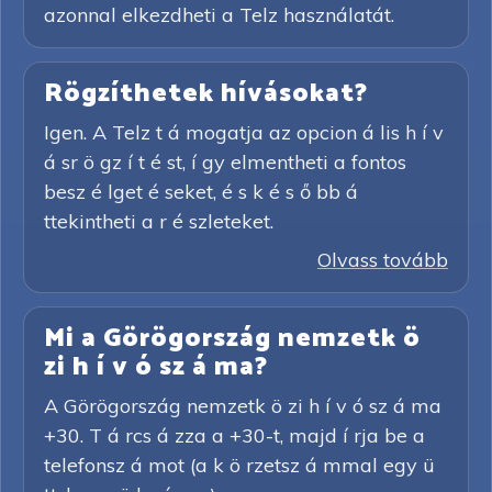
azonnal elkezdheti a Telz használatát.
Rögzíthetek hívásokat?
Igen. A Telz t á mogatja az opcion á lis h í v
á sr ö gz í t é st, í gy elmentheti a fontos
besz é lget é seket, é s k é s ő bb á
ttekintheti a r é szleteket.
Olvass tovább
Mi a Görögország nemzetk ö
zi h í v ó sz á ma?
A Görögország nemzetk ö zi h í v ó sz á ma
+30. T á rcs á zza a +30-t, majd í rja be a
telefonsz á mot (a k ö rzetsz á mmal egy ü