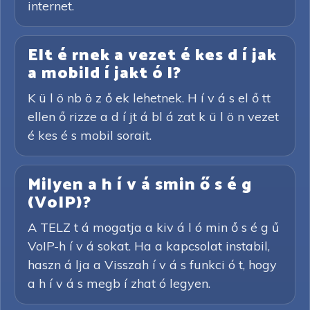
internet.
Elt é rnek a vezet é kes d í jak
a mobild í jakt ó l?
K ü l ö nb ö z ő ek lehetnek. H í v á s el ő tt
ellen ő rizze a d í jt á bl á zat k ü l ö n vezet
é kes é s mobil sorait.
Milyen a h í v á smin ő s é g
(VoIP)?
A TELZ t á mogatja a kiv á l ó min ő s é g ű
VoIP-h í v á sokat. Ha a kapcsolat instabil,
haszn á lja a Visszah í v á s funkci ó t, hogy
a h í v á s megb í zhat ó legyen.