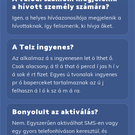
a hívott személy számára?
Igen, a helyes hívóazonosítója megjelenik a
hívottaknak, így felismerik, ki hívja őket.
A Telz ingyenes?
Az alkalmaz á s ingyenesen let ö lthet ő.
Csak alacsony, á tl á that ó percd í jas h í v
á sok é rt fizet. Egyes ú tvonalak ingyenes
pr ó baperceket tartalmaznak az ú j
felhaszn á l ó k sz á m á ra.
Bonyolult az aktiválás?
Nem. Egyszerűen aktiválhat SMS-en vagy
egy gyors telefonhíváson keresztül, és