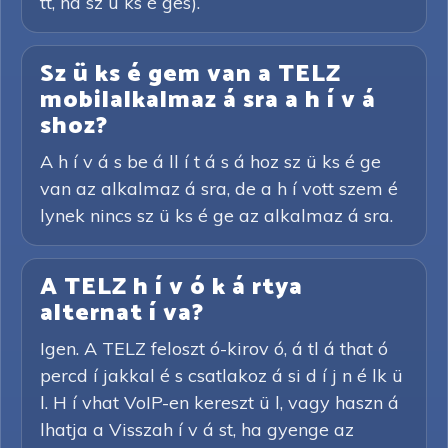
tt, ha sz ü ks é ges).
Sz ü ks é gem van a TELZ
mobilalkalmaz á sra a h í v á
shoz?
A h í v á s be á ll í t á s á hoz sz ü ks é ge
van az alkalmaz á sra, de a h í vott szem é
lynek nincs sz ü ks é ge az alkalmaz á sra.
A TELZ h í v ó k á rtya
alternat í va?
Igen. A TELZ feloszt ó-kirov ó, á tl á that ó
percd í jakkal é s csatlakoz á si d í j n é lk ü
l. H í vhat VoIP-en kereszt ü l, vagy haszn á
lhatja a Visszah í v á st, ha gyenge az