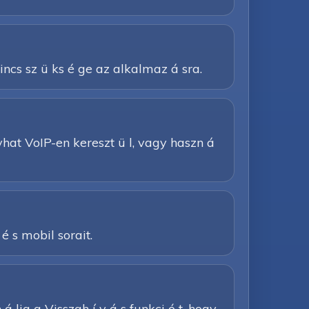
nincs sz ü ks é ge az alkalmaz á sra.
 í vhat VoIP-en kereszt ü l, vagy haszn á
 é s mobil sorait.
á lja a Visszah í v á s funkci ó t, hogy