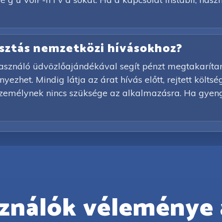
lasztás nemzetközi hívásokhoz?
asználó üdvözlőajándékával segít pénzt megtakarítani 
ezhet. Mindig látja az árat hívás előtt, rejtett költs
személynek nincs szüksége az alkalmazásra. Ha gyeng
ználók véleménye 