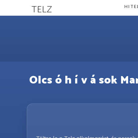
TELZ
HITE
Olcs ó h í v á sok Ma