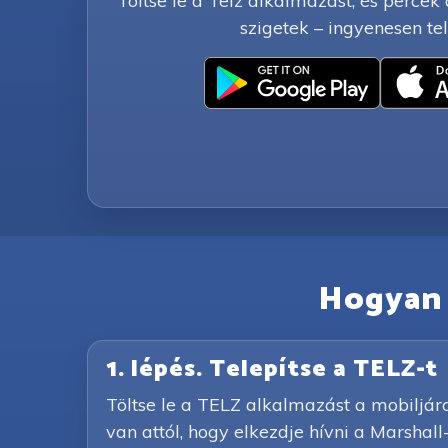
Töltse le a Telz alkalmazást, és percek 
szigetek – ingyenesen tel
Hogyan h
1. lépés. Telepítse a TELZ-t
Töltse le a TELZ alkalmazást a mobiljár
van attól, hogy elkezdje hívni a Marshall-