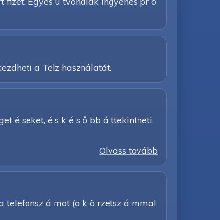
 rt fizet. Egyes ú tvonalak ingyenes pr ó
ezdheti a Telz használatát.
get é seket, é s k é s ő bb á ttekintheti
Olvass tovább
 a telefonsz á mot (a k ö rzetsz á mmal