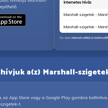
alatt hívhatja Marshall-
Internetes hívás
epíthető.
Marshall-szigetek - Marsha
Marshall-szigetek - Marsha
Ön akár
internet nélkül is telefonál
ívjuk a(z) Marshall-szigete
a, az App Store vagy a Google Play gombra kattintva.
szigetek-t.