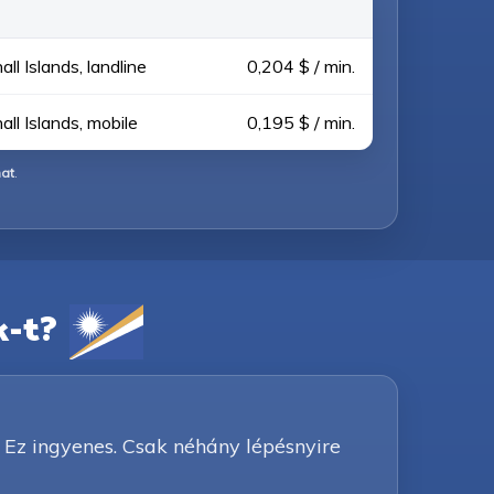
ll Islands, landline
0,204 $ / min.
ll Islands, mobile
0,195 $ / min.
hat
.
k-t?
 Ez ingyenes. Csak néhány lépésnyire