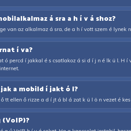
obilalkalmaz á sra a h í v á shoz?
s é ge van az alkalmaz á sra, de a h í vott szem é lynek 
rnat í va?
at ó percd í jakkal é s csatlakoz á si d í j n é lk ü l. H
internet.
 jak a mobild í jakt ó l?
ő tt ellen ő rizze a d í jt á bl á zat k ü l ö n vezet é kes
g (VoIP)?
 g ű VoIP-h í v á sokat. Ha a kapcsolat instabil, haszn 