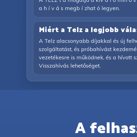
a h í v á s megb í zhat ó legyen.
Miért a Telz a legjobb vá
A Telz alacsonyabb díjakkal és új felh
szolgáltatást, és próbahívást kezdemény
vezetékesre is működnek, és a hívott 
Visszahívás lehetőséget.
A felhas