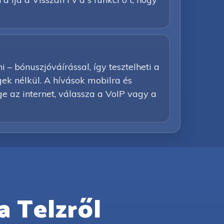
– bónuszjóváírással, így tesztelheti a
égek nélkül. A hívások mobilra és
e az internet, válassza a VoIP vagy a
a Telzről