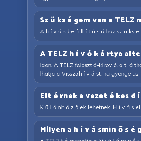
Sz ü ks é gem van a TELZ m
A h í v á s be á ll í t á s á hoz sz ü k
A TELZ h í v ó k á rtya alte
Igen. A TELZ feloszt ó-kirov ó, á tl á th
lhatja a Visszah í v á st, ha gyenge az 
Elt é rnek a vezet é kes d í
K ü l ö nb ö z ő ek lehetnek. H í v á s el 
Milyen a h í v á smin ő s é 
A TELZ t á mogatja a kiv á l ó min ő s é