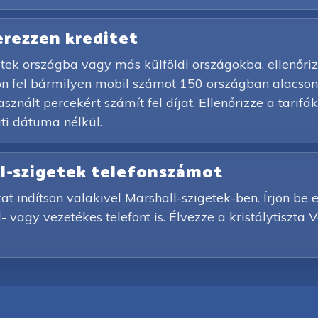
zerezzen kreditet
etek országba vagy más külföldi országokba, ellenőriz
sön fel bármilyen mobil számot 150 országban alacson
znált percekért számít fel díjat. Ellenőrizze a tarifák
i dátuma nélkül.
all-szigetek telefonszámot
at indítson valakivel Marshall-szigetek-ben. Írjon be
 vagy vezetékes telefont is. Élvezze a kristálytiszta