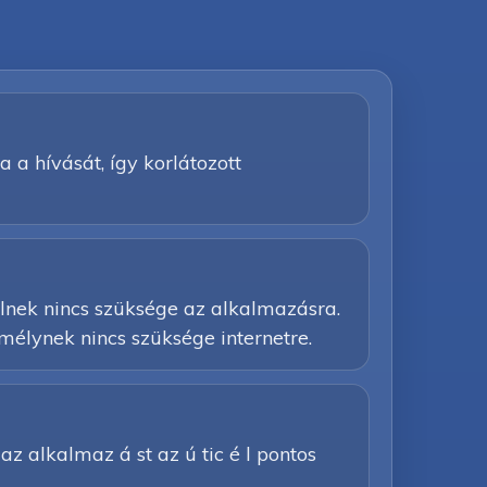
a a hívását, így korlátozott
élnek nincs szüksége az alkalmazásra.
mélynek nincs szüksége internetre.
e az alkalmaz á st az ú tic é l pontos