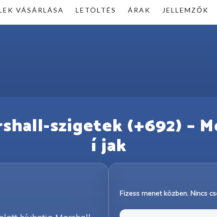
LEK VÁSÁRLÁSA
LETÖLTÉS
ÁRAK
JELLEMZŐK
rshall-szigetek (+692) – M
í jak
Fizess menet közben. Nincs csa