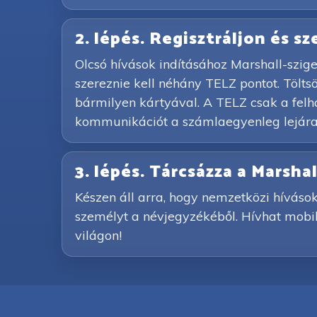
2. lépés. Regisztráljon és s
Olcsó hívások indításához Marshall-szig
szereznie kell néhány TELZ pontot. Tölt
bármilyen kártyával. A TELZ csak a felhas
kommunikációt a számlaegyenleg lejárat
3. lépés. Tárcsázza a Marsh
Készen áll arra, hogy nemzetközi hívások
személyt a névjegyzékéből. Hívhat mobil-
világon!