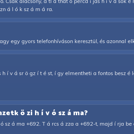
. Csak alacsony, á tl á that ó percd í jas h í v á sok é
n á l ó k sz á m á ra.
y egy gyors telefonhíváson keresztül, és azonnal elk
h í v á sr ö gz í t é st, í gy elmentheti a fontos besz é l
etk ö zi h í v ó sz á ma?
 ó sz á ma +692. T á rcs á zza a +692-t, majd í rja be