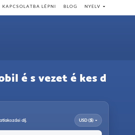
KAPCSOLATBA LÉPNI
BLOG
NYELV
obil é s vezet é kes d
tlakozási díj.
USD ($)