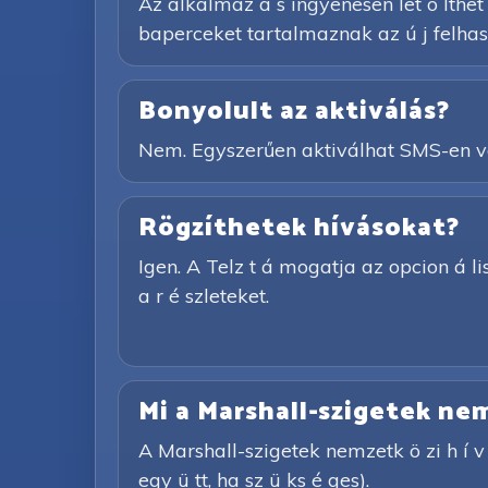
Az alkalmaz á s ingyenesen let ö lthet ő
baperceket tartalmaznak az ú j felhasz
Bonyolult az aktiválás?
Nem. Egyszerűen aktiválhat SMS-en vag
Rögzíthetek hívásokat?
Igen. A Telz t á mogatja az opcion á lis 
a r é szleteket.
Mi a Marshall-szigetek nemz
A Marshall-szigetek nemzetk ö zi h í v
egy ü tt, ha sz ü ks é ges).