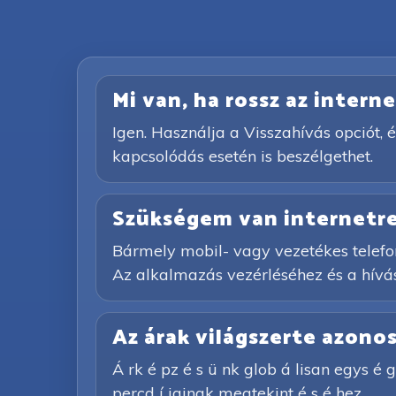
Mi van, ha rossz az inter
Igen. Használja a Visszahívás opciót, é
kapcsolódás esetén is beszélgethet.
Szükségem van internetre
Bármely mobil- vagy vezetékes telefon
Az alkalmazás vezérléséhez és a hívás
Az árak világszerte azono
Á rk é pz é s ü nk glob á lisan egys é ge
percd í jainak megtekint é s é hez.