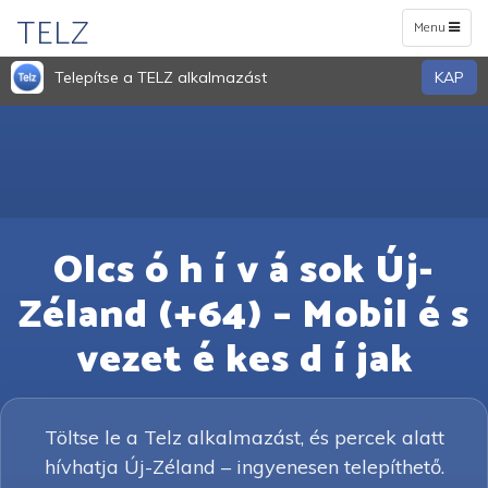
TELZ
Toggle
Menu
navigation
Telepítse a TELZ alkalmazást
KAP
Olcs ó h í v á sok Új-
Zéland (+64) – Mobil é s
vezet é kes d í jak
Töltse le a Telz alkalmazást, és percek alatt
hívhatja Új-Zéland – ingyenesen telepíthető.