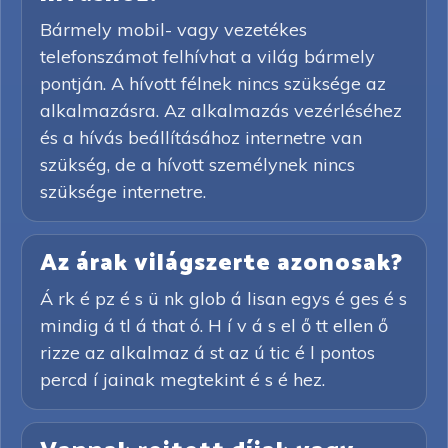
Bármely mobil- vagy vezetékes
telefonszámot felhívhat a világ bármely
pontján. A hívott félnek nincs szüksége az
alkalmazásra. Az alkalmazás vezérléséhez
és a hívás beállításához internetre van
szükség, de a hívott személynek nincs
szüksége internetre.
Az árak világszerte azonosak?
Á rk é pz é s ü nk glob á lisan egys é ges é s
mindig á tl á that ó. H í v á s el ő tt ellen ő
rizze az alkalmaz á st az ú tic é l pontos
percd í jainak megtekint é s é hez.