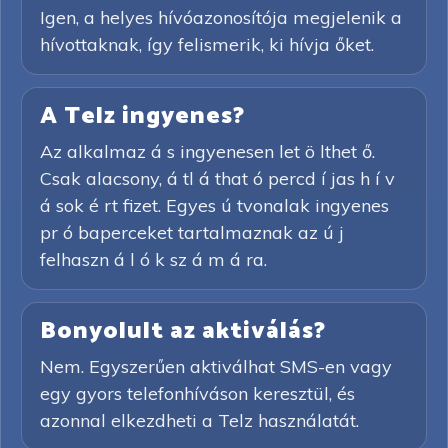
Igen, a helyes hívóazonosítója megjelenik a
hívottaknak, így felismerik, ki hívja őket.
A Telz ingyenes?
Az alkalmaz á s ingyenesen let ö lthet ő.
Csak alacsony, á tl á that ó percd í jas h í v
á sok é rt fizet. Egyes ú tvonalak ingyenes
pr ó baperceket tartalmaznak az ú j
felhaszn á l ó k sz á m á ra.
Bonyolult az aktiválás?
Nem. Egyszerűen aktiválhat SMS-en vagy
egy gyors telefonhíváson keresztül, és
azonnal elkezdheti a Telz használatát.