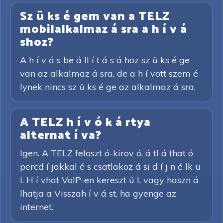
Sz ü ks é gem van a TELZ
mobilalkalmaz á sra a h í v á
shoz?
A h í v á s be á ll í t á s á hoz sz ü ks é ge
van az alkalmaz á sra, de a h í vott szem é
lynek nincs sz ü ks é ge az alkalmaz á sra.
A TELZ h í v ó k á rtya
alternat í va?
Igen. A TELZ feloszt ó-kirov ó, á tl á that ó
percd í jakkal é s csatlakoz á si d í j n é lk ü
l. H í vhat VoIP-en kereszt ü l, vagy haszn á
lhatja a Visszah í v á st, ha gyenge az
internet.