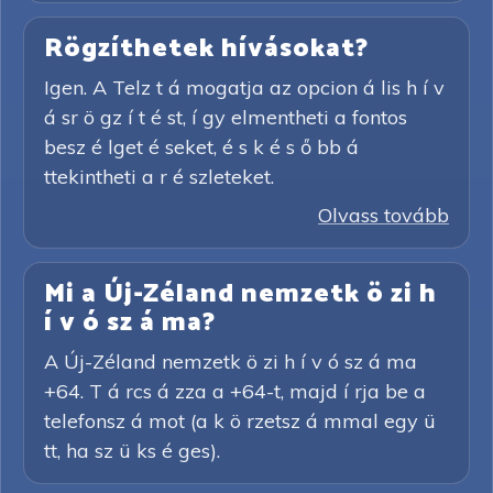
Rögzíthetek hívásokat?
Igen. A Telz t á mogatja az opcion á lis h í v
á sr ö gz í t é st, í gy elmentheti a fontos
besz é lget é seket, é s k é s ő bb á
ttekintheti a r é szleteket.
Olvass tovább
Mi a Új-Zéland nemzetk ö zi h
í v ó sz á ma?
A Új-Zéland nemzetk ö zi h í v ó sz á ma
+64. T á rcs á zza a +64-t, majd í rja be a
telefonsz á mot (a k ö rzetsz á mmal egy ü
tt, ha sz ü ks é ges).