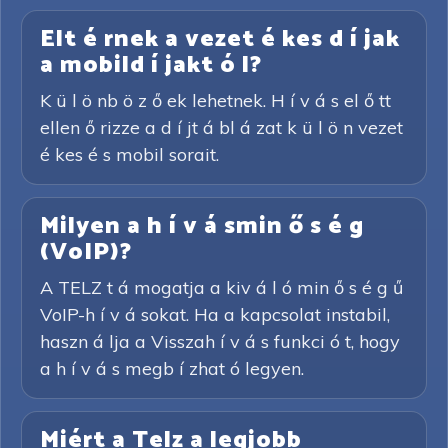
Elt é rnek a vezet é kes d í jak
a mobild í jakt ó l?
K ü l ö nb ö z ő ek lehetnek. H í v á s el ő tt
ellen ő rizze a d í jt á bl á zat k ü l ö n vezet
é kes é s mobil sorait.
Milyen a h í v á smin ő s é g
(VoIP)?
A TELZ t á mogatja a kiv á l ó min ő s é g ű
VoIP-h í v á sokat. Ha a kapcsolat instabil,
haszn á lja a Visszah í v á s funkci ó t, hogy
a h í v á s megb í zhat ó legyen.
Miért a Telz a legjobb