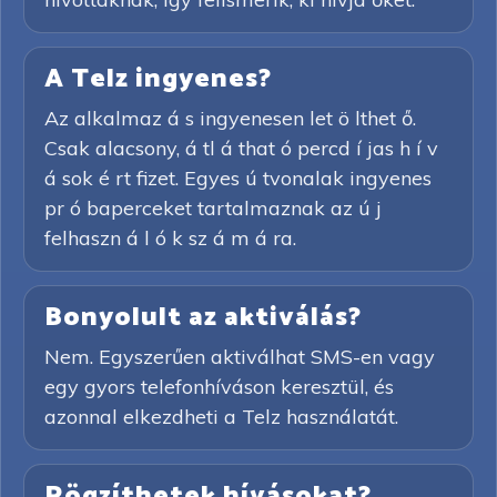
A Telz ingyenes?
Az alkalmaz á s ingyenesen let ö lthet ő.
Csak alacsony, á tl á that ó percd í jas h í v
á sok é rt fizet. Egyes ú tvonalak ingyenes
pr ó baperceket tartalmaznak az ú j
felhaszn á l ó k sz á m á ra.
Bonyolult az aktiválás?
Nem. Egyszerűen aktiválhat SMS-en vagy
egy gyors telefonhíváson keresztül, és
azonnal elkezdheti a Telz használatát.
Rögzíthetek hívásokat?