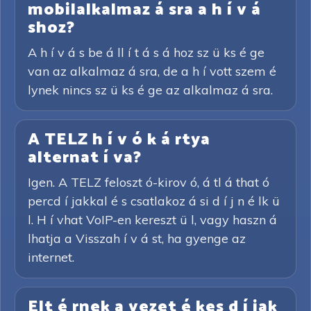
mobilalkalmaz á sra a h í v á
shoz?
A h í v á s be á ll í t á s á hoz sz ü ks é ge
van az alkalmaz á sra, de a h í vott szem é
lynek nincs sz ü ks é ge az alkalmaz á sra.
A TELZ h í v ó k á rtya
alternat í va?
Igen. A TELZ feloszt ó-kirov ó, á tl á that ó
percd í jakkal é s csatlakoz á si d í j n é lk ü
l. H í vhat VoIP-en kereszt ü l, vagy haszn á
lhatja a Visszah í v á st, ha gyenge az
internet.
Elt é rnek a vezet é kes d í jak