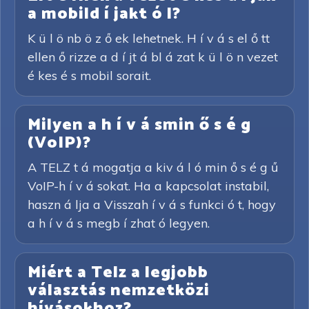
a mobild í jakt ó l?
K ü l ö nb ö z ő ek lehetnek. H í v á s el ő tt
ellen ő rizze a d í jt á bl á zat k ü l ö n vezet
é kes é s mobil sorait.
Milyen a h í v á smin ő s é g
(VoIP)?
A TELZ t á mogatja a kiv á l ó min ő s é g ű
VoIP-h í v á sokat. Ha a kapcsolat instabil,
haszn á lja a Visszah í v á s funkci ó t, hogy
a h í v á s megb í zhat ó legyen.
Miért a Telz a legjobb
választás nemzetközi
hívásokhoz?