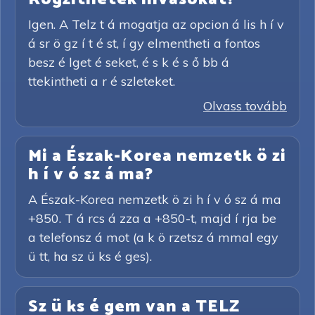
Igen. A Telz t á mogatja az opcion á lis h í v
á sr ö gz í t é st, í gy elmentheti a fontos
besz é lget é seket, é s k é s ő bb á
ttekintheti a r é szleteket.
Olvass tovább
Mi a Észak-Korea nemzetk ö zi
h í v ó sz á ma?
A Észak-Korea nemzetk ö zi h í v ó sz á ma
+850. T á rcs á zza a +850-t, majd í rja be
a telefonsz á mot (a k ö rzetsz á mmal egy
ü tt, ha sz ü ks é ges).
Sz ü ks é gem van a TELZ