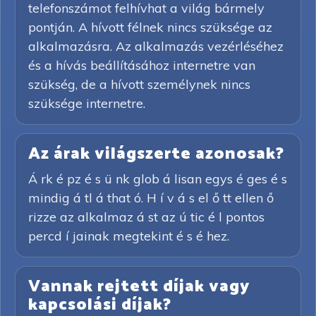
telefonszámot felhívhat a világ bármely
pontján. A hívott félnek nincs szüksége az
alkalmazásra. Az alkalmazás vezérléséhez
és a hívás beállításához internetre van
szükség, de a hívott személynek nincs
szüksége internetre.
Az árak világszerte azonosak?
Á rk é pz é s ü nk glob á lisan egys é ges é s
mindig á tl á that ó. H í v á s el ő tt ellen ő
rizze az alkalmaz á st az ú tic é l pontos
percd í jainak megtekint é s é hez.
Vannak rejtett díjak vagy
kapcsolási díjak?