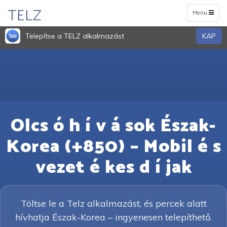
TELZ
Toggle
Menu
navigation
Telepítse a TELZ alkalmazást
KAP
Olcs ó h í v á sok Észak-
Korea (+850) – Mobil é s
vezet é kes d í jak
Töltse le a Telz alkalmazást, és percek alatt
hívhatja Észak-Korea – ingyenesen telepíthető.