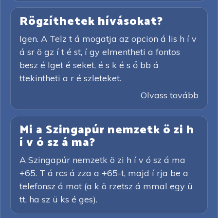
Rögzíthetek hívásokat?
Igen. A Telz t á mogatja az opcion á lis h í v
á sr ö gz í t é st, í gy elmentheti a fontos
besz é lget é seket, é s k é s ő bb á
ttekintheti a r é szleteket.
Olvass tovább
Mi a Szingapúr nemzetk ö zi h
í v ó sz á ma?
A Szingapúr nemzetk ö zi h í v ó sz á ma
+65. T á rcs á zza a +65-t, majd í rja be a
telefonsz á mot (a k ö rzetsz á mmal egy ü
tt, ha sz ü ks é ges).