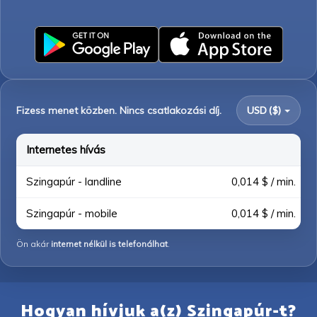
Fizess menet közben. Nincs csatlakozási díj.
USD ($)
Internetes hívás
Szingapúr - landline
0,014 $ / min.
Szingapúr - mobile
0,014 $ / min.
Ön akár
internet nélkül is telefonálhat
.
Hogyan hívjuk a(z) Szingapúr-t?