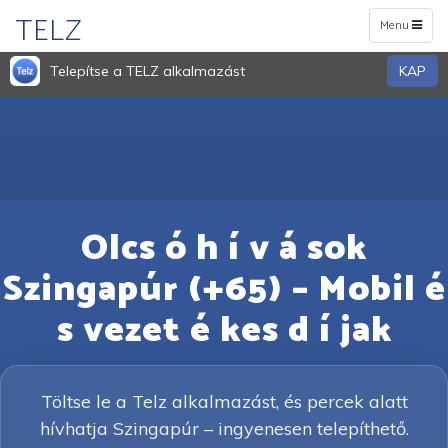
TELZ
Toggle
Menu
navigation
Telepítse a TELZ alkalmazást
KAP
Olcs ó h í v á sok
Szingapúr (+65) – Mobil é
s vezet é kes d í jak
Töltse le a Telz alkalmazást, és percek alatt
hívhatja Szingapúr – ingyenesen telepíthető.