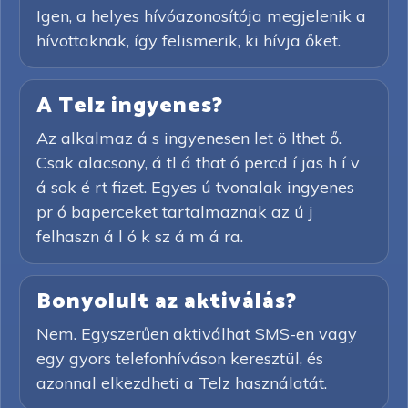
Igen, a helyes hívóazonosítója megjelenik a
hívottaknak, így felismerik, ki hívja őket.
A Telz ingyenes?
Az alkalmaz á s ingyenesen let ö lthet ő.
Csak alacsony, á tl á that ó percd í jas h í v
á sok é rt fizet. Egyes ú tvonalak ingyenes
pr ó baperceket tartalmaznak az ú j
felhaszn á l ó k sz á m á ra.
Bonyolult az aktiválás?
Nem. Egyszerűen aktiválhat SMS-en vagy
egy gyors telefonhíváson keresztül, és
azonnal elkezdheti a Telz használatát.