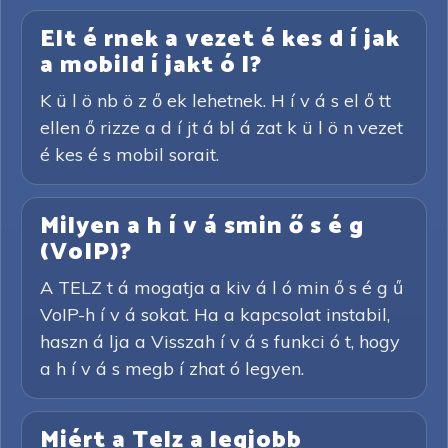
Elt é rnek a vezet é kes d í jak
a mobild í jakt ó l?
K ü l ö nb ö z ő ek lehetnek. H í v á s el ő tt
ellen ő rizze a d í jt á bl á zat k ü l ö n vezet
é kes é s mobil sorait.
Milyen a h í v á smin ő s é g
(VoIP)?
A TELZ t á mogatja a kiv á l ó min ő s é g ű
VoIP-h í v á sokat. Ha a kapcsolat instabil,
haszn á lja a Visszah í v á s funkci ó t, hogy
a h í v á s megb í zhat ó legyen.
Miért a Telz a legjobb