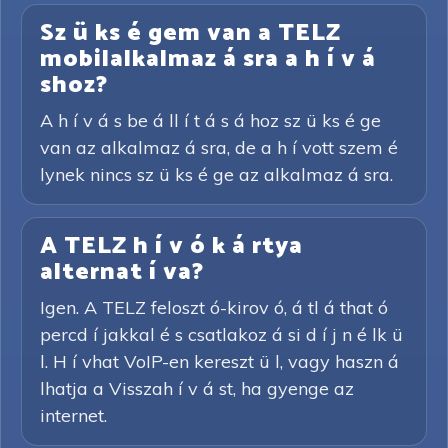
Sz ü ks é gem van a TELZ
mobilalkalmaz á sra a h í v á
shoz?
A h í v á s be á ll í t á s á hoz sz ü ks é ge
van az alkalmaz á sra, de a h í vott szem é
lynek nincs sz ü ks é ge az alkalmaz á sra.
A TELZ h í v ó k á rtya
alternat í va?
Igen. A TELZ feloszt ó-kirov ó, á tl á that ó
percd í jakkal é s csatlakoz á si d í j n é lk ü
l. H í vhat VoIP-en kereszt ü l, vagy haszn á
lhatja a Visszah í v á st, ha gyenge az
internet.