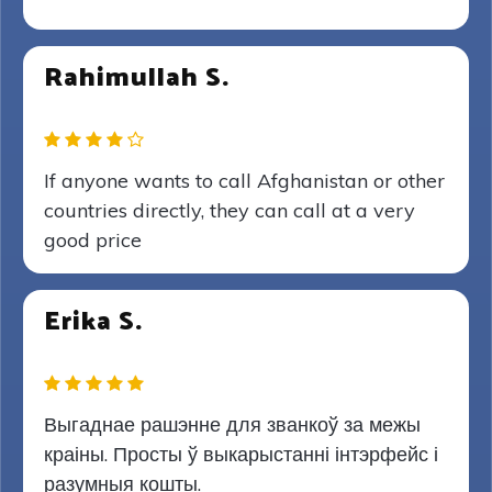
Rahimullah S.
If anyone wants to call Afghanistan or other
countries directly, they can call at a very
good price
Erika S.
Выгаднае рашэнне для званкоў за межы
краіны. Просты ў выкарыстанні інтэрфейс і
разумныя кошты.