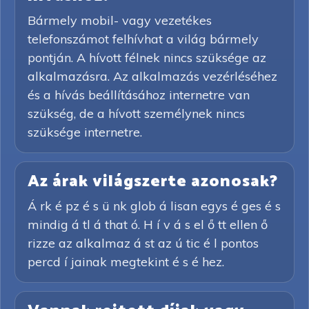
Bármely mobil- vagy vezetékes
telefonszámot felhívhat a világ bármely
pontján. A hívott félnek nincs szüksége az
alkalmazásra. Az alkalmazás vezérléséhez
és a hívás beállításához internetre van
szükség, de a hívott személynek nincs
szüksége internetre.
Az árak világszerte azonosak?
Á rk é pz é s ü nk glob á lisan egys é ges é s
mindig á tl á that ó. H í v á s el ő tt ellen ő
rizze az alkalmaz á st az ú tic é l pontos
percd í jainak megtekint é s é hez.