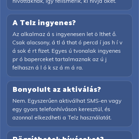
hívottaknak, így felismerik, ki hívja őket.
A Telz ingyenes?
Az alkalmaz á s ingyenesen let ö lthet ő.
Csak alacsony, á tl á that ó percd í jas h í v
á sok é rt fizet. Egyes ú tvonalak ingyenes
pr ó baperceket tartalmaznak az ú j
felhaszn á l ó k sz á m á ra.
Bonyolult az aktiválás?
Nem. Egyszerűen aktiválhat SMS-en vagy
egy gyors telefonhíváson keresztül, és
azonnal elkezdheti a Telz használatát.