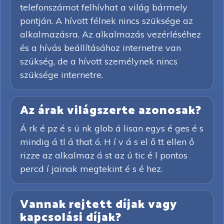
telefonszámot felhívhat a világ bármely
pontján. A hívott félnek nincs szüksége az
alkalmazásra. Az alkalmazás vezérléséhez
és a hívás beállításához internetre van
szükség, de a hívott személynek nincs
szüksége internetre.
Az árak világszerte azonosak?
Á rk é pz é s ü nk glob á lisan egys é ges é s
mindig á tl á that ó. H í v á s el ő tt ellen ő
rizze az alkalmaz á st az ú tic é l pontos
percd í jainak megtekint é s é hez.
Vannak rejtett díjak vagy
kapcsolási díjak?