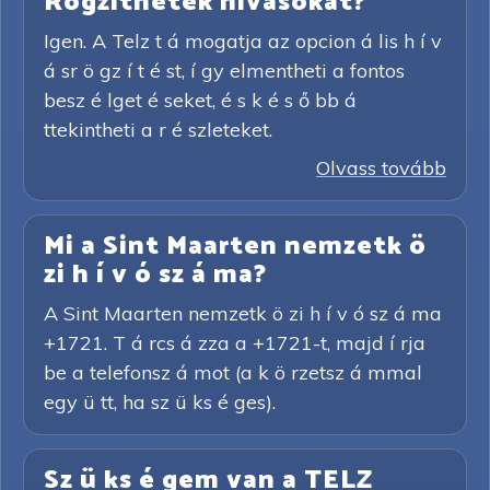
Rögzíthetek hívásokat?
Igen. A Telz t á mogatja az opcion á lis h í v
á sr ö gz í t é st, í gy elmentheti a fontos
besz é lget é seket, é s k é s ő bb á
ttekintheti a r é szleteket.
Olvass tovább
Mi a Sint Maarten nemzetk ö
zi h í v ó sz á ma?
A Sint Maarten nemzetk ö zi h í v ó sz á ma
+1721. T á rcs á zza a +1721-t, majd í rja
be a telefonsz á mot (a k ö rzetsz á mmal
egy ü tt, ha sz ü ks é ges).
Sz ü ks é gem van a TELZ