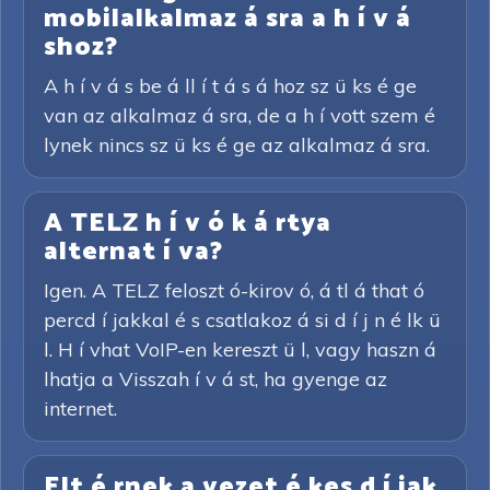
mobilalkalmaz á sra a h í v á
shoz?
A h í v á s be á ll í t á s á hoz sz ü ks é ge
van az alkalmaz á sra, de a h í vott szem é
lynek nincs sz ü ks é ge az alkalmaz á sra.
A TELZ h í v ó k á rtya
alternat í va?
Igen. A TELZ feloszt ó-kirov ó, á tl á that ó
percd í jakkal é s csatlakoz á si d í j n é lk ü
l. H í vhat VoIP-en kereszt ü l, vagy haszn á
lhatja a Visszah í v á st, ha gyenge az
internet.
Elt é rnek a vezet é kes d í jak