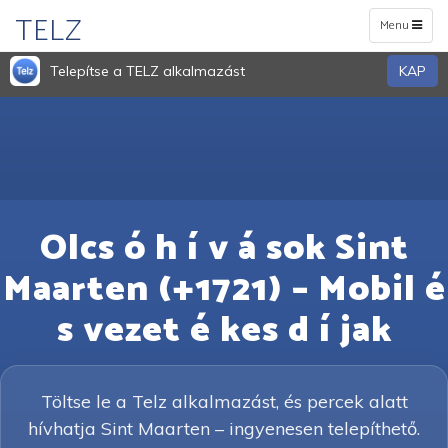
TELZ
Toggle
Menu
navigation
Telepítse a TELZ alkalmazást
KAP
Olcs ó h í v á sok Sint
Maarten (+1721) – Mobil é
s vezet é kes d í jak
Töltse le a Telz alkalmazást, és percek alatt
hívhatja Sint Maarten – ingyenesen telepíthető.