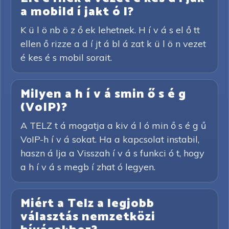
a mobild í jakt ó l?
K ü l ö nb ö z ő ek lehetnek. H í v á s el ő tt
ellen ő rizze a d í jt á bl á zat k ü l ö n vezet
é kes é s mobil sorait.
Milyen a h í v á smin ő s é g
(VoIP)?
A TELZ t á mogatja a kiv á l ó min ő s é g ű
VoIP-h í v á sokat. Ha a kapcsolat instabil,
haszn á lja a Visszah í v á s funkci ó t, hogy
a h í v á s megb í zhat ó legyen.
Miért a Telz a legjobb
választás nemzetközi