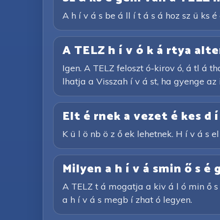
A h í v á s be á ll í t á s á hoz sz ü k
A TELZ h í v ó k á rtya alte
Igen. A TELZ feloszt ó-kirov ó, á tl á th
lhatja a Visszah í v á st, ha gyenge az 
Elt é rnek a vezet é kes d í
K ü l ö nb ö z ő ek lehetnek. H í v á s el 
Milyen a h í v á smin ő s é 
A TELZ t á mogatja a kiv á l ó min ő s é
a h í v á s megb í zhat ó legyen.