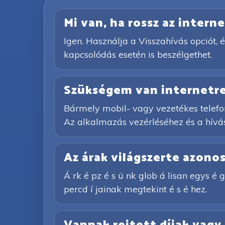
Mi van, ha rossz az inter
Igen. Használja a Visszahívás opciót, é
kapcsolódás esetén is beszélgethet.
Szükségem van internetre
Bármely mobil- vagy vezetékes telefon
Az alkalmazás vezérléséhez és a hívás
Az árak világszerte azono
Á rk é pz é s ü nk glob á lisan egys é ge
percd í jainak megtekint é s é hez.