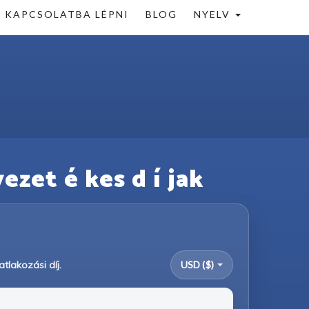
KAPCSOLATBA LÉPNI
BLOG
NYELV
ezet é kes d í jak
tlakozási díj.
USD ($)