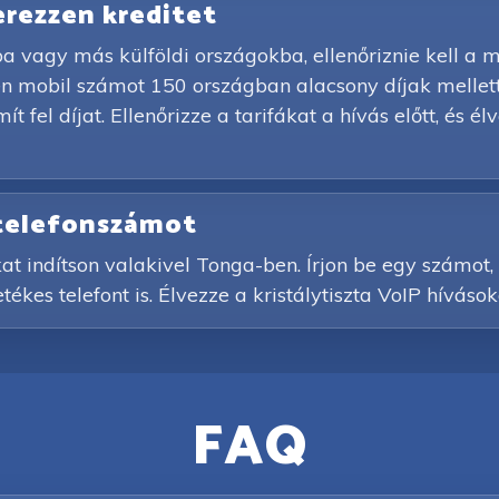
zerezzen kreditet
 vagy más külföldi országokba, ellenőriznie kell a m
en mobil számot 150 országban alacsony díjak mellet
t fel díjat. Ellenőrizze a tarifákat a hívás előtt, és
 telefonszámot
at indítson valakivel Tonga-ben. Írjon be egy számot
ékes telefont is. Élvezze a kristálytiszta VoIP híváso
FAQ