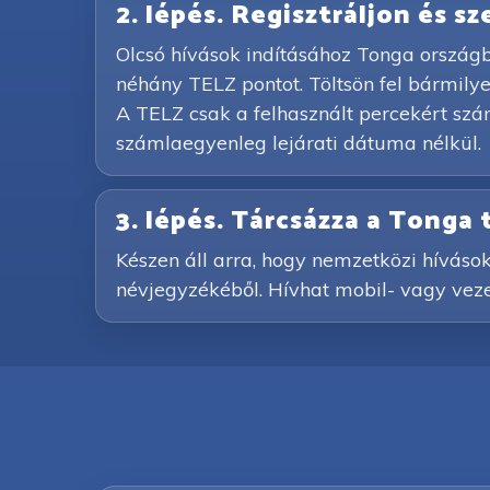
2. lépés. Regisztráljon és s
Olcsó hívások indításához Tonga országba
néhány TELZ pontot. Töltsön fel bármily
A TELZ csak a felhasznált percekért számí
számlaegyenleg lejárati dátuma nélkül.
3. lépés. Tárcsázza a Tonga
Készen áll arra, hogy nemzetközi hívások
névjegyzékéből. Hívhat mobil- vagy vezet