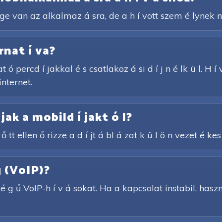
s é ge van az alkalmaz á sra, de a h í vott szem é lynek 
rnat í va?
at ó percd í jakkal é s csatlakoz á si d í j n é lk ü l. H
internet.
 jak a mobild í jakt ó l?
ő tt ellen ő rizze a d í jt á bl á zat k ü l ö n vezet é kes
g (VoIP)?
 g ű VoIP-h í v á sokat. Ha a kapcsolat instabil, haszn 