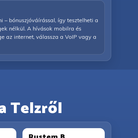
– bónuszjóváírással, így tesztelheti a
égek nélkül. A hívások mobilra és
e az internet, válassza a VoIP vagy a
a Telzről
Rustem B.