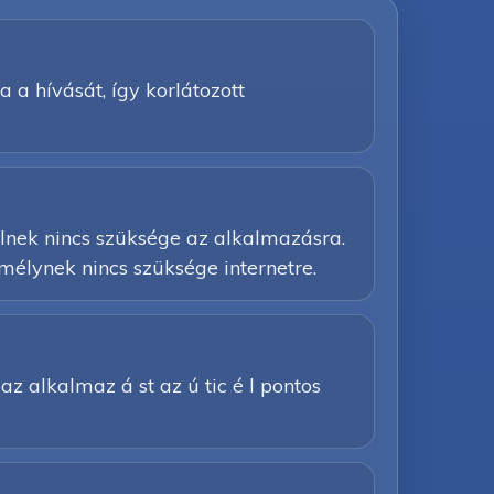
a a hívását, így korlátozott
élnek nincs szüksége az alkalmazásra.
mélynek nincs szüksége internetre.
e az alkalmaz á st az ú tic é l pontos