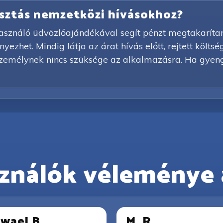
lasztás nemzetközi hívásokhoz?
asználó üdvözlőajándékával segít pénzt megtakarítani 
ezhet. Mindig látja az árat hívás előtt, rejtett költs
személynek nincs szüksége az alkalmazásra. Ha gyeng
ználók véleménye 
wael B.
M. R.