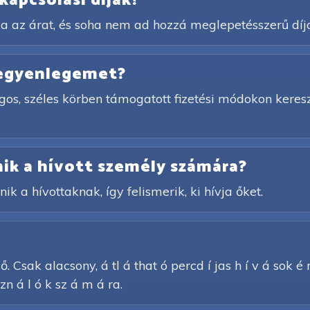
kapcsolási díjak?
a az árat, és soha nem ad hozzá meglepetésszerű díj
 egyenlegemet?
gos, széles körben támogatott fizetési módokon keres
ik a hívott személy számára?
ik a hívottaknak, így felismerik, ki hívja őket.
. Csak alacsony, á tl á that ó percd í jas h í v á sok é
n á l ó k sz á m á ra.