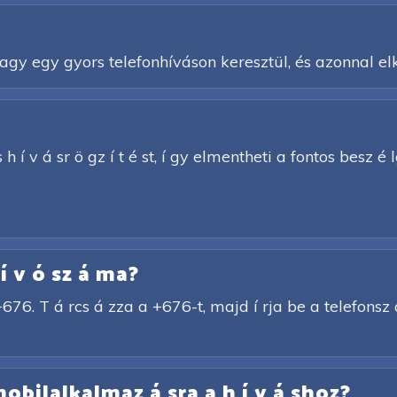
y egy gyors telefonhíváson keresztül, és azonnal elk
h í v á sr ö gz í t é st, í gy elmentheti a fontos besz é l
í v ó sz á ma?
676. T á rcs á zza a +676-t, majd í rja be a telefonsz 
obilalkalmaz á sra a h í v á shoz?