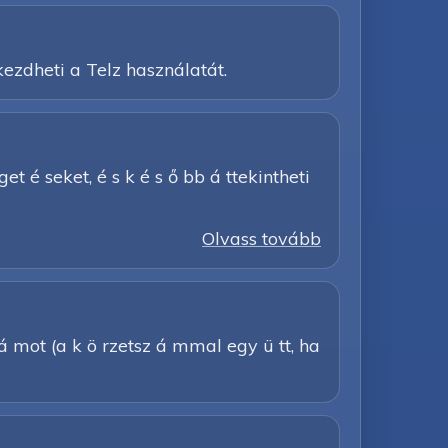
ezdheti a Telz használatát.
get é seket, é s k é s ő bb á ttekintheti
Olvass tovább
á mot (a k ö rzetsz á mmal egy ü tt, ha