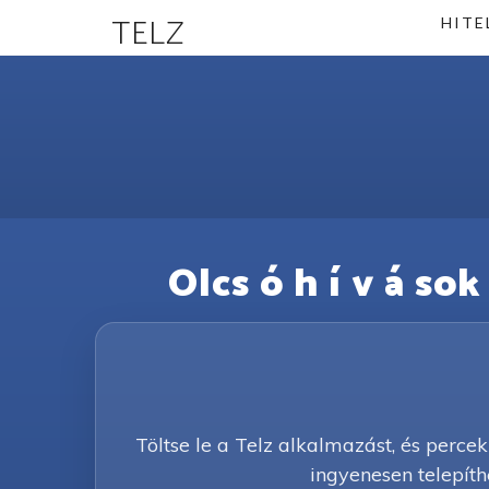
TELZ
HITE
Olcs ó h í v á so
Töltse le a Telz alkalmazást, és percek
ingyenesen telepíth