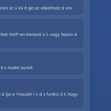
nincs sz ü ks é ge az alkalmaz á sra.
 í vhat VoIP-en kereszt ü l, vagy haszn á
 é s mobil sorait.
á lja a Visszah í v á s funkci ó t, hogy