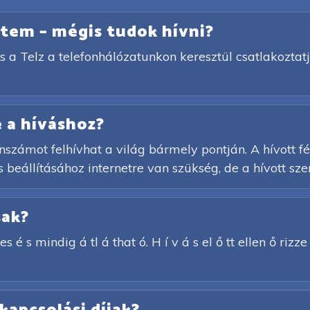
netem – mégis tudok hívni?
s a Telz a telefonhálózatunkon keresztül csatlakoztatj
 a híváshoz?
számot felhívhat a világ bármely pontján. A hívott f
 beállításához internetre van szükség, de a hívott sze
sak?
s é s mindig á tl á that ó. H í v á s el ő tt ellen ő rizz