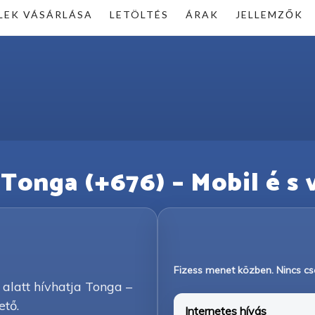
LEK VÁSÁRLÁSA
LETÖLTÉS
ÁRAK
JELLEMZŐK
k Tonga (+676) – Mobil é s v
Fizess menet közben. Nincs csa
 alatt hívhatja Tonga –
ető.
Internetes hívás