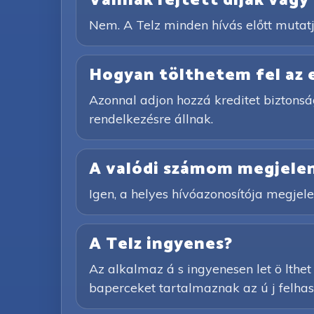
Vannak rejtett díjak vagy 
Nem. A Telz minden hívás előtt mutatj
Hogyan tölthetem fel az
Azonnal adjon hozzá kreditet biztonsá
rendelkezésre állnak.
A valódi számom megjelen
Igen, a helyes hívóazonosítója megjelen
A Telz ingyenes?
Az alkalmaz á s ingyenesen let ö lthet ő
baperceket tartalmaznak az ú j felhasz