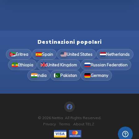
Destinazioni popolari
Eritrea
Spain
United States
Netherlands
Ethiopia
United Kingdom
Russian Federation
India
Pakistan
Germany
© 2026 Nettia. All Rights Reserved.
Privacy
Terms
About TELZ