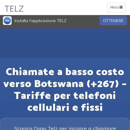
TELZ
Toggle
Menu
navigation
Installa l'applicazione TELZ
OTTENERE
Chiamate a basso costo
verso Botswana (+267) –
Tariffe per telefoni
cellulari e fissi
Scarica l'app Telz per iniziare a chiamare