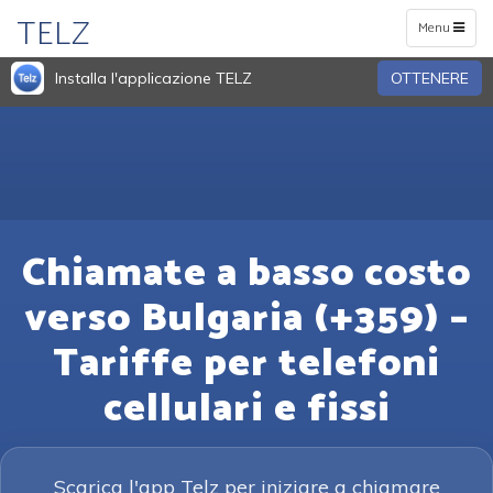
TELZ
Toggle
Menu
navigation
Installa l'applicazione TELZ
OTTENERE
Chiamate a basso costo
verso Bulgaria (+359) –
Tariffe per telefoni
cellulari e fissi
Scarica l'app Telz per iniziare a chiamare