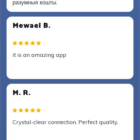
разумныя кошты.
Mewael B.
it is an amazing app
M. R.
Crystal-clear connection. Perfect quality.