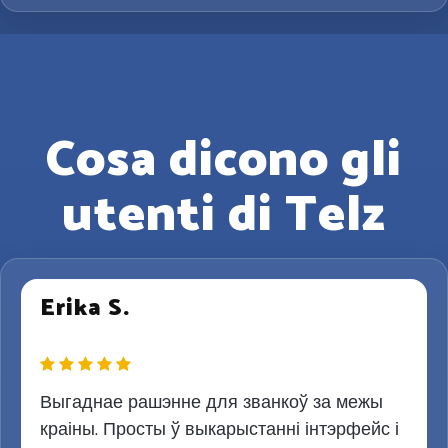
Cosa dicono gli
utenti di Telz
Erika S.
Выгаднае рашэнне для званкоў за межы
краіны. Просты ў выкарыстанні інтэрфейс і