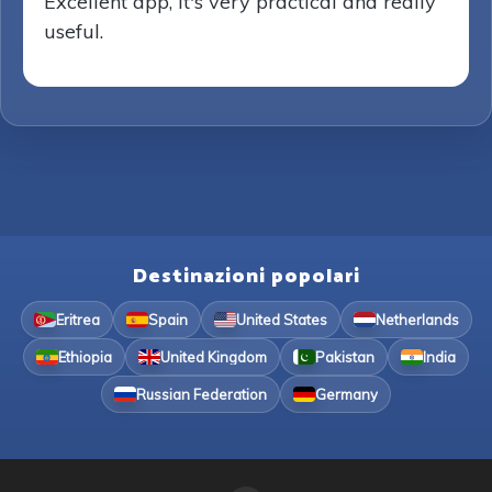
Excellent app, it's very practical and really
useful.
Destinazioni popolari
Eritrea
Spain
United States
Netherlands
Ethiopia
United Kingdom
Pakistan
India
Russian Federation
Germany