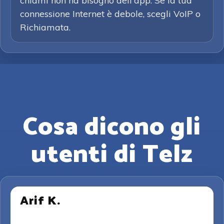
chiami non ha bisogno dell'app. Se la tua
connessione Internet è debole, scegli VoIP o
Richiamata.
Cosa dicono gli
utenti di Telz
Arif K.