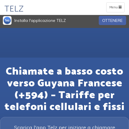
TELZ
Toggle
Menu
navigation
Installa l'applicazione TELZ
OTTENERE
Chiamate a basso costo
verso Guyana Francese
(+594) – Tariffe per
telefoni cellulari e fissi
Scarica l'app Telz per iniziare a chiamare