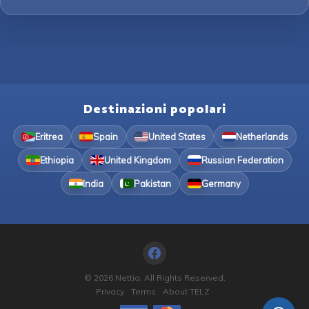
Destinazioni popolari
Eritrea
Spain
United States
Netherlands
Ethiopia
United Kingdom
Russian Federation
India
Pakistan
Germany
© 2026 Nettia. All Rights Reserved.
Privacy
Terms
About TELZ