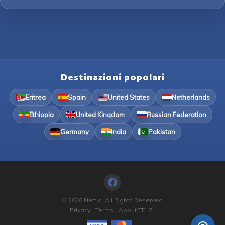
Destinazioni popolari
Eritrea
Spain
United States
Netherlands
Ethiopia
United Kingdom
Russian Federation
Germany
India
Pakistan
© 2026 Nettia. All Rights Reserved.
Privacy
Terms
About TELZ