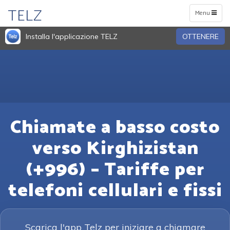
TELZ
Toggle
Menu
navigation
Installa l'applicazione TELZ
OTTENERE
Chiamate a basso costo
verso Kirghizistan
(+996) – Tariffe per
telefoni cellulari e fissi
Scarica l'app Telz per iniziare a chiamare