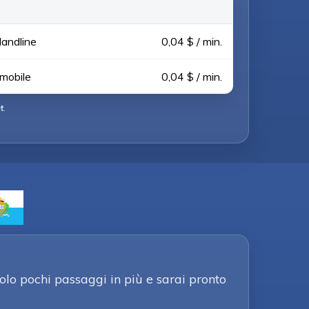
landline
0,04 $ / min.
 mobile
0,04 $ / min.
t
.
olo pochi passaggi in più e sarai pronto