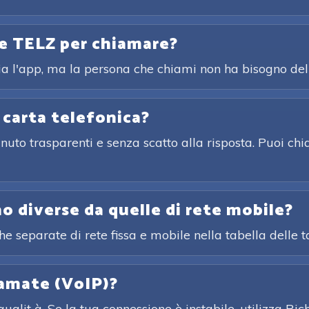
le TELZ per chiamare?
a l'app, ma la persona che chiami non ha bisogno del
 carta telefonica?
nuto trasparenti e senza scatto alla risposta. Puoi ch
no diverse da quelle di rete mobile?
ghe separate di rete fissa e mobile nella tabella delle 
iamate (VoIP)?
ualit à. Se la tua connessione è instabile, utilizza 