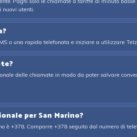
nte. Paghi solo le chiamate a tariffe al minuto basse 
 nuovi utenti.
a?
SMS o una rapida telefonata e iniziare a utilizzare T
ate?
zionale delle chiamate in modo da poter salvare conver
zionale per San Marino?
ino è +378. Comporre +378 seguito dal numero di telef