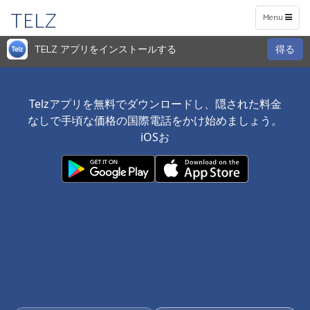
TELZ
Toggle
Menu
navigation
TELZ アプリをインストールする
得る
Telzアプリを無料でダウンロードし、隠された料金
なしで手頃な価格の国際電話をかけ始めましょう。
iOSお