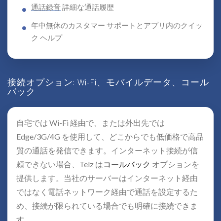
通話録音
詳細な通話履歴
年中無休のカスタマー サポートとアプリ内のクイッ
ク ヘルプ
接続オプション: Wi-Fi、モバイルデータ、コール
バック
自宅では Wi-Fi 経由で、または外出先では
Edge/3G/4G を使用して、どこからでも低価格で高品
質の通話を発信できます。インターネット接続が信
頼できない場合、Telz は
コールバック
オプションを
提供します。当社のサーバーはインターネット経由
ではなく電話ネットワーク経由で通話を設定するた
め、接続が限られている場合でも明確に接続できま
す。