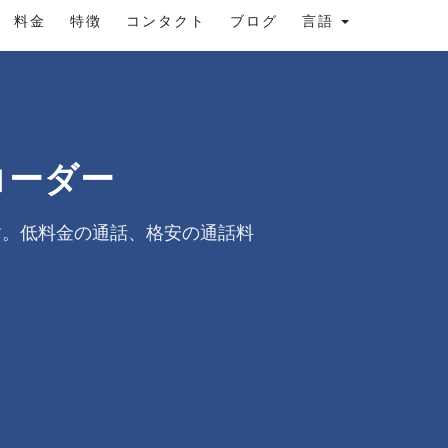
料金
特徴
コンタクト
ブログ
言語
コーダー
す。低料金の通話、格安の通話料