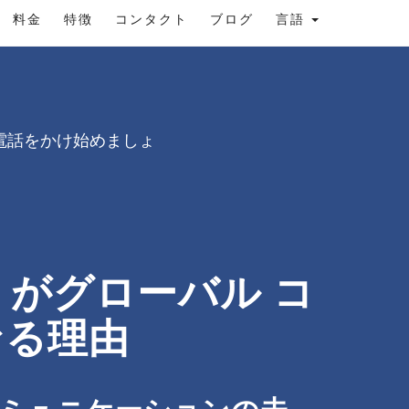
料金
特徴
コンタクト
ブログ
言語
電話をかけ始めましょ
P がグローバル コ
なる理由